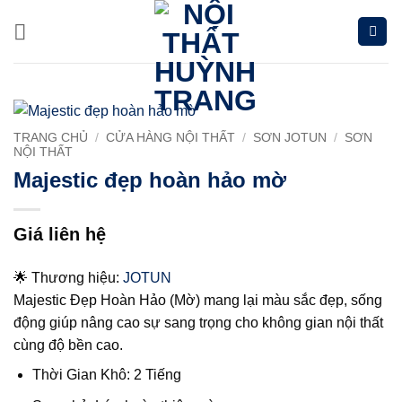
Chuyển
đến
nội
dung
TRANG CHỦ
/
CỬA HÀNG NỘI THẤT
/
SƠN JOTUN
/
SƠN
NỘI THẤT
Majestic đẹp hoàn hảo mờ
Giá liên hệ
🌟 Thương hiệu:
JOTUN
Majestic Đẹp Hoàn Hảo (Mờ) mang lại màu sắc đẹp, sống
động giúp nâng cao sự sang trọng cho không gian nội thất
cùng độ bền cao.
Thời Gian Khô: 2 Tiếng