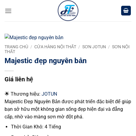
Chuyển
đến
nội
dung
TRANG CHỦ
/
CỬA HÀNG NỘI THẤT
/
SƠN JOTUN
/
SƠN NỘI
THẤT
Majestic đẹp nguyên bản
Giá liên hệ
🌟 Thương hiệu:
JOTUN
Majestic Đẹp Nguyên Bản được phát triển đặc biệt để giúp
bạn sở hữu một không gian sống đẹp hiện đại và đẳng
cấp, nhờ vào màng sơn mờ đột phá.
Thời Gian Khô: 4 Tiếng