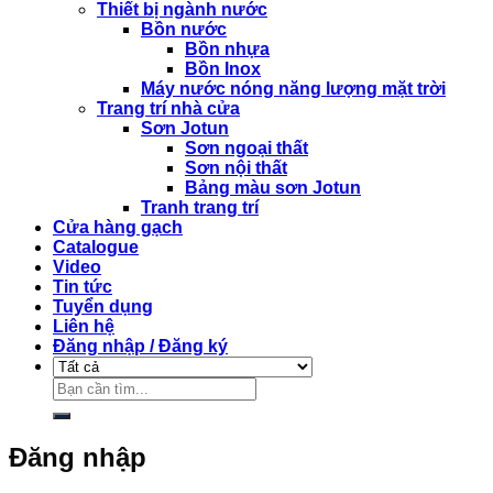
Thiết bị ngành nước
Bồn nước
Bồn nhựa
Bồn Inox
Máy nước nóng năng lượng mặt trời
Trang trí nhà cửa
Sơn Jotun
Sơn ngoại thất
Sơn nội thất
Bảng màu sơn Jotun
Tranh trang trí
Cửa hàng gạch
Catalogue
Video
Tin tức
Tuyển dụng
Liên hệ
Đăng nhập / Đăng ký
Tìm
kiếm:
Đăng nhập