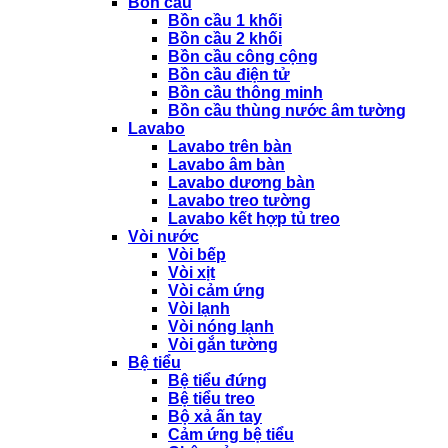
Bồn cầu
Bồn cầu 1 khối
Bồn cầu 2 khối
Bồn cầu công cộng
Bồn cầu điện tử
Bồn cầu thông minh
Bồn cầu thùng nước âm tường
Lavabo
Lavabo trên bàn
Lavabo âm bàn
Lavabo dương bàn
Lavabo treo tường
Lavabo kết hợp tủ treo
Vòi nước
Vòi bếp
Vòi xịt
Vòi cảm ứng
Vòi lạnh
Vòi nóng lạnh
Vòi gắn tường
Bệ tiểu
Bệ tiểu đứng
Bệ tiểu treo
Bộ xả ấn tay
Cảm ứng bệ tiểu