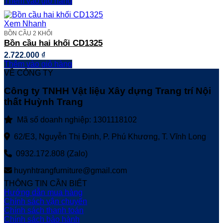
Thêm vào giỏ hàng
Xem Nhanh
BỒN CẦU 2 KHỐI
Bồn cầu hai khối CD1325
2.722.000
₫
Thêm vào giỏ hàng
VỀ CÔNG TY
Công ty TNHH Vật liệu Xây dựng Trang trí Nội
thất Huỳnh Trang
Mã số doanh nghiệp: 1301118102
62/E3, Nguyễn Thị Định, P. Phú Khương, T. Vĩnh Long
0932.172.808 (Zalo)
huynhtrangfurniture@gmail.com
THÔNG TIN CẦN BIẾT
Hướng dẫn mua hàng
Chính sách vận chuyển
Chính sách thanh toán
Chính sách bảo hành