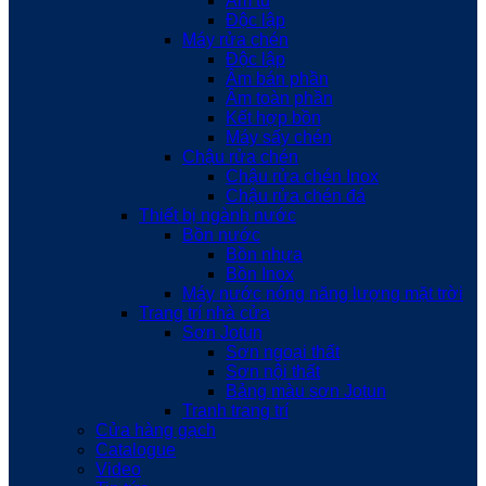
Âm tủ
Độc lập
Máy rửa chén
Độc lập
Âm bán phần
Âm toàn phần
Kết hợp bồn
Máy sấy chén
Chậu rửa chén
Chậu rửa chén Inox
Chậu rửa chén đá
Thiết bị ngành nước
Bồn nước
Bồn nhựa
Bồn Inox
Máy nước nóng năng lượng mặt trời
Trang trí nhà cửa
Sơn Jotun
Sơn ngoại thất
Sơn nội thất
Bảng màu sơn Jotun
Tranh trang trí
Cửa hàng gạch
Catalogue
Video