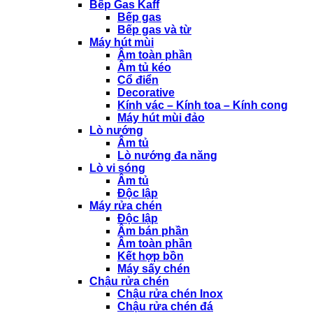
Bếp Gas Kaff
Bếp gas
Bếp gas và từ
Máy hút mùi
Âm toàn phần
Âm tủ kéo
Cổ điển
Decorative
Kính vác – Kính toa – Kính cong
Máy hút mùi đảo
Lò nướng
Âm tủ
Lò nướng đa năng
Lò vi sóng
Âm tủ
Độc lập
Máy rửa chén
Độc lập
Âm bán phần
Âm toàn phần
Kết hợp bồn
Máy sấy chén
Chậu rửa chén
Chậu rửa chén Inox
Chậu rửa chén đá