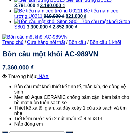
Sen tắm đứng BS125
Giá
Giá
đến
là:
tại
3.791.000
₫
3.190.000
₫
gốc
hiện
5.200.000 ₫
2.390.000 ₫.
là:
Bệ tiểu nam treo
là:
tại
Giá
Giá
1.550.000 ₫.
tường U0211
919.000
₫
821.000
₫
3.791.000 ₫.
là:
gốc
hiện
Bồn cầu một khối Siton
Giá
3.190.000 ₫.
là:
Giá
tại
S801
3.300.000
₫
2.852.000
₫
gốc
919.000 ₫.
hiện
là:
là:
tại
821.000 ₫.
Trang chủ
/
Cửa hàng nội thất
/
Bồn cầu
/
Bồn cầu 1 khối
3.300.000 ₫.
là:
2.852.000 ₫.
Bồn cầu một khối AC-989VN
7.360.000
₫
🌟 Thương hiệu:
INAX
Bàn cầu một khối thiết kế tinh tế, thân kín, dễ dàng vệ
sinh
Men sứ Aqua CERAMIC chống bám cặn, bám bẩn cho
bề mặt luôn luôn sạch sẽ
Thiết kế xả tối giản, xả đẩy xoáy 1 cửa xả sạch và êm
nhẹ
Tiết kệm nước với 2 nút nhấn xả 4.5L/3.0L
Nắp đóng êm