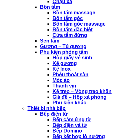
Chậu xả
Bồn tắm
Bồn tắm massage
Bồn tắm góc
Bồn tắm góc massage
Bồn tắm đặc biệt
Cửa tắm đứng
Sen tắm
Gương – Tủ gương
Phụ kiện phòng tắm
Hộp giấy vệ sinh
Kệ gương
Kệ Inox
Phễu thoát sàn
Móc áo
Thanh vịn
Kệ treo – Vòng treo khăn
Giá để – Hộp xà phòng
Phụ kiện khác
Thiết bị nhà bếp
Bếp điện từ
Bếp cảm ứng từ
Bếp điện và từ
Bếp Domino
Bếp kết hợp lò nướng