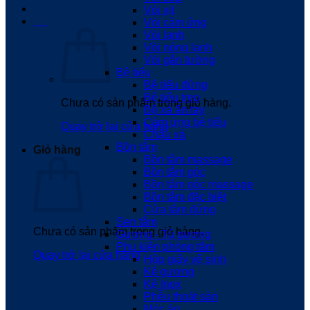
Vòi xịt
0
₫
Vòi cảm ứng
Vòi lạnh
Vòi nóng lạnh
Vòi gắn tường
Bệ tiểu
Bệ tiểu đứng
Bệ tiểu treo
Chưa có sản phẩm trong giỏ hàng.
Bộ xả ấn tay
Cảm ứng bệ tiểu
Quay trở lại cửa hàng
Chậu xả
Bồn tắm
Giỏ hàng
Bồn tắm massage
Bồn tắm góc
Bồn tắm góc massage
Bồn tắm đặc biệt
Cửa tắm đứng
Sen tắm
Chưa có sản phẩm trong giỏ hàng.
Gương - Tủ gương
Phụ kiện phòng tắm
Quay trở lại cửa hàng
Hộp giấy vệ sinh
Kệ gương
Kệ Inox
Phễu thoát sàn
Móc áo