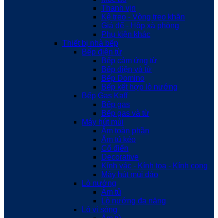
Thanh vịn
Kệ treo - Vòng treo khăn
Giá để - Hộp xà phòng
Phụ kiện khác
Thiết bị nhà bếp
Bếp điện từ
Bếp cảm ứng từ
Bếp điện và từ
Bếp Domino
Bếp kết hợp lò nướng
Bếp Gas Kaff
Bếp gas
Bếp gas và từ
Máy hút mùi
Âm toàn phần
Âm tủ kéo
Cổ điển
Decorative
Kính vác - Kính toa - Kính cong
Máy hút mùi đảo
Lò nướng
Âm tủ
Lò nướng đa năng
Lò vi sóng