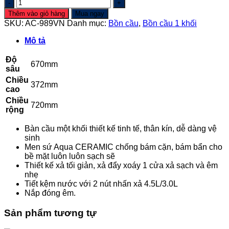
Bồn
cầu
Thêm vào giỏ hàng
Mua ngay
một
SKU:
AC-989VN
Danh mục:
Bồn cầu
,
Bồn cầu 1 khối
khối
AC-
Mô tả
989VN
số
Độ
670mm
lượng
sâu
Chiều
372mm
cao
Chiều
720mm
rộng
Bàn cầu một khối thiết kế tinh tế, thân kín, dễ dàng vệ
sinh
Men sứ Aqua CERAMIC chống bám cặn, bám bẩn cho
bề mặt luôn luôn sạch sẽ
Thiết kế xả tối giản, xả đẩy xoáy 1 cửa xả sạch và êm
nhẹ
Tiết kệm nước với 2 nút nhấn xả 4.5L/3.0L
Nắp đóng êm.
Sản phẩm tương tự