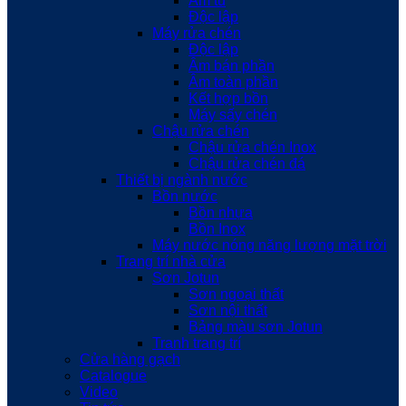
Âm tủ
Độc lập
Máy rửa chén
Độc lập
Âm bán phần
Âm toàn phần
Kết hợp bồn
Máy sấy chén
Chậu rửa chén
Chậu rửa chén Inox
Chậu rửa chén đá
Thiết bị ngành nước
Bồn nước
Bồn nhựa
Bồn Inox
Máy nước nóng năng lượng mặt trời
Trang trí nhà cửa
Sơn Jotun
Sơn ngoại thất
Sơn nội thất
Bảng màu sơn Jotun
Tranh trang trí
Cửa hàng gạch
Catalogue
Video