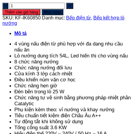
Bếp
kết
Thêm vào giỏ hàng
Mua ngay
hợp
SKU:
KF-IK60850
Danh mục:
Bếp điện từ
,
Bếp kết hợp lò
lò
nướng
nướng
KF-
Mô tả
IK60850
số
4 vùng nấu điện từ phù hợp với đa dạng nhu cầu
lượng
nấu ăn
Lò nướng dung tích 54L, Led hiển thị cho vùng nấu
8 chức năng nướng
Chức năng nướng đối lưu
Cửa kính 3 lớp cách nhiệt
Điều khiển núm vặn cơ học
Chức năng hẹn giờ
Đèn bên trong lò 25 W
Chức năng tự vệ sinh bằng phương pháp nhiệt phân
Catalytic
Phụ kiện kèm theo: vỉ nướng và khay nướng
Tiêu chuẩn tiết kiệm điện Châu Âu A++
Tự động tắt khi không sử dụng
Tổng công suất 3.6 KW
Hiệu điện thế 220V – 240V / 50 Hz – 16 A