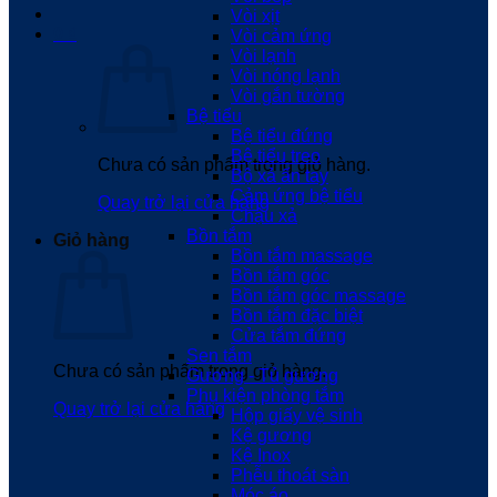
Vòi xịt
0
₫
Vòi cảm ứng
Vòi lạnh
Vòi nóng lạnh
Vòi gắn tường
Bệ tiểu
Bệ tiểu đứng
Bệ tiểu treo
Chưa có sản phẩm trong giỏ hàng.
Bộ xả ấn tay
Cảm ứng bệ tiểu
Quay trở lại cửa hàng
Chậu xả
Bồn tắm
Giỏ hàng
Bồn tắm massage
Bồn tắm góc
Bồn tắm góc massage
Bồn tắm đặc biệt
Cửa tắm đứng
Sen tắm
Chưa có sản phẩm trong giỏ hàng.
Gương - Tủ gương
Phụ kiện phòng tắm
Quay trở lại cửa hàng
Hộp giấy vệ sinh
Kệ gương
Kệ Inox
Phễu thoát sàn
Móc áo