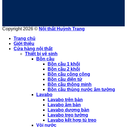
Copyright 2026 ©
Nội thất Huỳnh Trang
Trang chủ
Giới thiệu
Cửa hàng nội thất
Thiết bị vệ sinh
Bồn cầu
Bồn cầu 1 khối
Bồn cầu 2 khối
Bồn cầu công cộng
Bồn cầu điện tử
Bồn cầu thông minh
Bồn cầu thùng nước âm tường
Lavabo
Lavabo trên bàn
Lavabo âm bàn
Lavabo dương bàn
Lavabo treo tường
Lavabo kết hợp tủ treo
Vòi nước