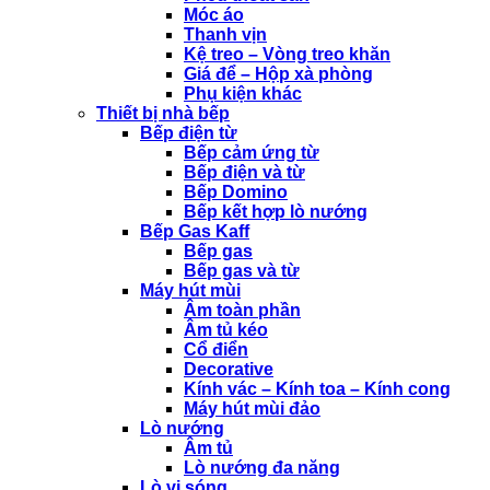
Móc áo
Thanh vịn
Kệ treo – Vòng treo khăn
Giá để – Hộp xà phòng
Phụ kiện khác
Thiết bị nhà bếp
Bếp điện từ
Bếp cảm ứng từ
Bếp điện và từ
Bếp Domino
Bếp kết hợp lò nướng
Bếp Gas Kaff
Bếp gas
Bếp gas và từ
Máy hút mùi
Âm toàn phần
Âm tủ kéo
Cổ điển
Decorative
Kính vác – Kính toa – Kính cong
Máy hút mùi đảo
Lò nướng
Âm tủ
Lò nướng đa năng
Lò vi sóng