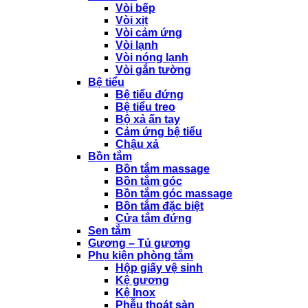
Vòi bếp
Vòi xịt
Vòi cảm ứng
Vòi lạnh
Vòi nóng lạnh
Vòi gắn tường
Bệ tiểu
Bệ tiểu đứng
Bệ tiểu treo
Bộ xả ấn tay
Cảm ứng bệ tiểu
Chậu xả
Bồn tắm
Bồn tắm massage
Bồn tắm góc
Bồn tắm góc massage
Bồn tắm đặc biệt
Cửa tắm đứng
Sen tắm
Gương – Tủ gương
Phụ kiện phòng tắm
Hộp giấy vệ sinh
Kệ gương
Kệ Inox
Phễu thoát sàn