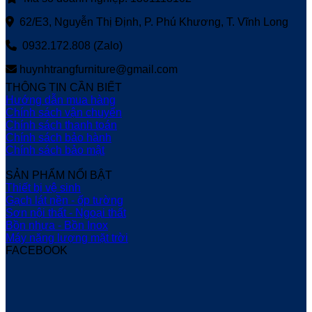
62/E3, Nguyễn Thị Định, P. Phú Khương, T. Vĩnh Long
0932.172.808 (Zalo)
huynhtrangfurniture@gmail.com
THÔNG TIN CẦN BIẾT
Hướng dẫn mua hàng
Chính sách vận chuyển
Chính sách thanh toán
Chính sách bảo hành
Chính sách bảo mật
SẢN PHẨM NỔI BẬT
Thiết bị vệ sinh
Gạch lát nền - ốp tường
Sơn nội thất - Ngoại thất
Bồn nhựa - Bồn Inox
Máy năng lượng mặt trời
FACEBOOK