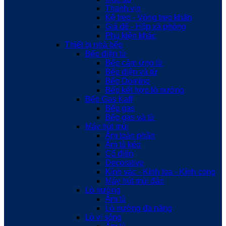
Thanh vịn
Kệ treo - Vòng treo khăn
Giá để - Hộp xà phòng
Phụ kiện khác
Thiết bị nhà bếp
Bếp điện từ
Bếp cảm ứng từ
Bếp điện và từ
Bếp Domino
Bếp kết hợp lò nướng
Bếp Gas Kaff
Bếp gas
Bếp gas và từ
Máy hút mùi
Âm toàn phần
Âm tủ kéo
Cổ điển
Decorative
Kính vác - Kính toa - Kính cong
Máy hút mùi đảo
Lò nướng
Âm tủ
Lò nướng đa năng
Lò vi sóng