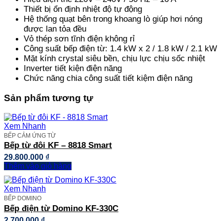
Thiết bị ổn định nhiệt độ tự động
Hệ thống quạt bên trong khoang lò giúp hơi nóng
được lan tỏa đều
Vỏ thép sơn tĩnh điện không rỉ
Công suất bếp điện từ: 1.4 kW x 2 / 1.8 kW / 2.1 kW
Mặt kính crystal siêu bền, chịu lực chịu sốc nhiệt
Inverter tiết kiện điện năng
Chức năng chia công suất tiết kiệm điện năng
Sản phẩm tương tự
Xem Nhanh
BẾP CẢM ỨNG TỪ
Bếp từ đôi KF – 8818 Smart
29.800.000
₫
Thêm vào giỏ hàng
Xem Nhanh
BẾP DOMINO
Bếp điện từ Domino KF-330C
2.700.000
₫