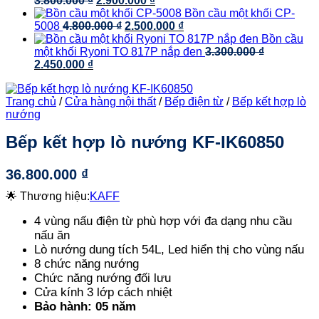
3.800.000
₫
2.900.000
₫
gốc
2.700.000 ₫.
hiện
là:
Bồn cầu một khối CP-
là:
Giá
tại
Giá
2.110.000 ₫.
5008
4.800.000
₫
2.500.000
₫
3.800.000 ₫.
gốc
là:
hiện
Bồn cầu
là:
2.900.000 ₫.
tại
một khối Ryoni TO 817P nắp đen
3.300.000
₫
Giá
Giá
4.800.000 ₫.
là:
2.450.000
₫
gốc
hiện
2.500.000 ₫.
là:
tại
Trang chủ
/
Cửa hàng nội thất
/
Bếp điện từ
/
Bếp kết hợp lò
3.300.000 ₫.
là:
nướng
2.450.000 ₫.
Bếp kết hợp lò nướng KF-IK60850
36.800.000
₫
🌟 Thương hiệu:
KAFF
4 vùng nấu điện từ phù hợp với đa dạng nhu cầu
nấu ăn
Lò nướng dung tích 54L, Led hiển thị cho vùng nấu
8 chức năng nướng
Chức năng nướng đối lưu
Cửa kính 3 lớp cách nhiệt
Bảo hành: 05 năm