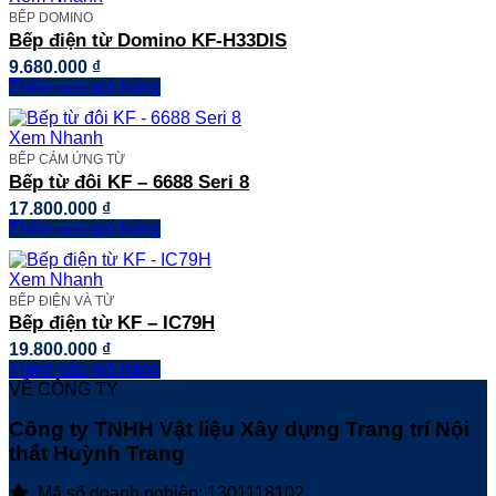
BẾP DOMINO
Bếp điện từ Domino KF-H33DIS
9.680.000
₫
Thêm vào giỏ hàng
Xem Nhanh
BẾP CẢM ỨNG TỪ
Bếp từ đôi KF – 6688 Seri 8
17.800.000
₫
Thêm vào giỏ hàng
Xem Nhanh
BẾP ĐIỆN VÀ TỪ
Bếp điện từ KF – IC79H
19.800.000
₫
Thêm vào giỏ hàng
VỀ CÔNG TY
Công ty TNHH Vật liệu Xây dựng Trang trí Nội
thất Huỳnh Trang
Mã số doanh nghiệp: 1301118102