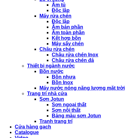
Âm tủ
Độc lập
Máy rửa chén
Độc lập
Âm bán phần
Âm toàn phần
Kết hợp bồn
Máy sấy chén
Chậu rửa chén
Chậu rửa chén Inox
Chậu rửa chén đá
Thiết bị ngành nước
Bồn nước
Bồn nhựa
Bồn Inox
Máy nước nóng năng lượng mặt trời
Trang trí nhà cửa
Sơn Jotun
Sơn ngoại thất
Sơn nội thất
Bảng màu sơn Jotun
Tranh trang trí
Cửa hàng gạch
Catalogue
Video