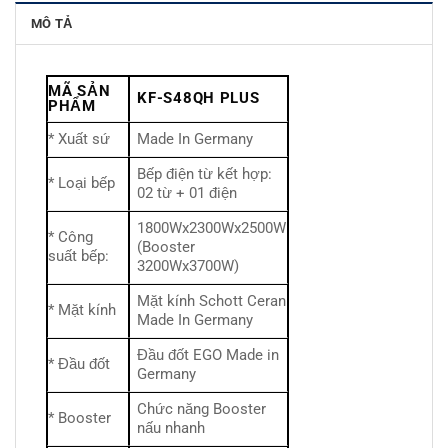
MÔ TẢ
MÃ SẢN
KF-S48QH PLUS
PHẨM
* Xuất sứ
Made In Germany
Bếp điện từ kết hợp:
* Loại bếp
02 từ + 01 điện
1800Wx2300Wx2500W
* Công
(Booster
suất bếp:
3200Wx3700W)
Mặt kính Schott Ceran
* Mặt kính
Made In Germany
Đầu đốt EGO Made in
* Đầu đốt
Germany
Chức năng Booster
* Booster
nấu nhanh