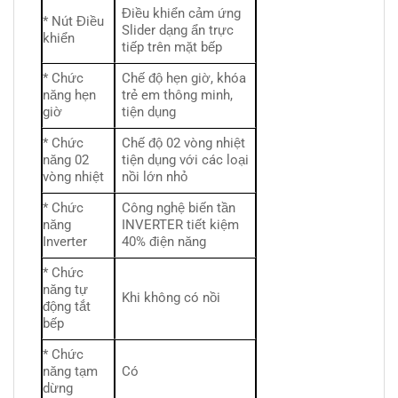
Điều khiển cảm ứng
* Nút Điều
Slider dạng ẩn trực
khiển
tiếp trên mặt bếp
* Chức
Chế độ hẹn giờ, khóa
năng hẹn
trẻ em thông minh,
giờ
tiện dụng
* Chức
Chế độ 02 vòng nhiệt
năng 02
tiện dụng với các loại
vòng nhiệt
nồi lớn nhỏ
* Chức
Công nghệ biến tần
năng
INVERTER tiết kiệm
Inverter
40% điện năng
* Chức
năng tự
Khi không có nồi
động tắt
bếp
* Chức
năng tạm
Có
dừng