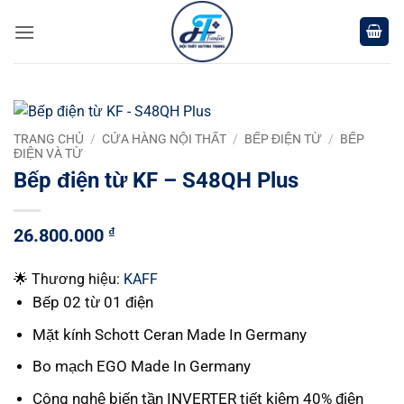
Chuyển
đến
nội
dung
TRANG CHỦ
/
CỬA HÀNG NỘI THẤT
/
BẾP ĐIỆN TỪ
/
BẾP
ĐIỆN VÀ TỪ
Bếp điện từ KF – S48QH Plus
26.800.000
₫
🌟 Thương hiệu:
KAFF
Bếp 02 từ 01 điện
Mặt kính Schott Ceran Made In Germany
Bo mạch EGO Made In Germany
Công nghệ biến tần INVERTER tiết kiệm 40% điện