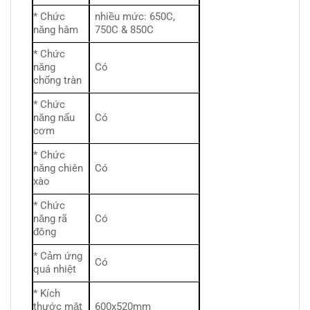
* Chức
nhiều mức: 650C,
năng hâm
750C & 850C
* Chức
năng
Có
chống tràn
* Chức
năng nấu
Có
cơm
* Chức
năng chiên
Có
xào
* Chức
năng rã
Có
đông
* Cảm ứng
Có
quá nhiệt
* Kích
thước mặt
600x520mm