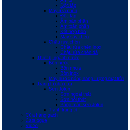
Âm tủ
Độc lập
Máy rửa chén
Độc lập
Âm bán phần
Âm toàn phần
Kết hợp bồn
Máy sấy chén
Chậu rửa chén
Chậu rửa chén Inox
Chậu rửa chén đá
Thiết bị ngành nước
Bồn nước
Bồn nhựa
Bồn Inox
Máy nước nóng năng lượng mặt trời
Trang trí nhà cửa
Sơn Jotun
Sơn ngoại thất
Sơn nội thất
Bảng màu sơn Jotun
Tranh trang trí
Cửa hàng gạch
Catalogue
Video