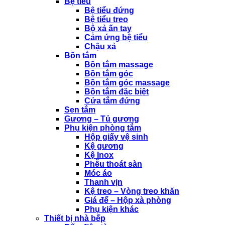
Bệ tiểu
Bệ tiểu đứng
Bệ tiểu treo
Bộ xả ấn tay
Cảm ứng bệ tiểu
Chậu xả
Bồn tắm
Bồn tắm massage
Bồn tắm góc
Bồn tắm góc massage
Bồn tắm đặc biệt
Cửa tắm đứng
Sen tắm
Gương – Tủ gương
Phụ kiện phòng tắm
Hộp giấy vệ sinh
Kệ gương
Kệ Inox
Phễu thoát sàn
Móc áo
Thanh vịn
Kệ treo – Vòng treo khăn
Giá để – Hộp xà phòng
Phụ kiện khác
Thiết bị nhà bếp