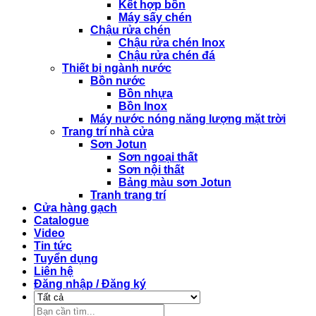
Kết hợp bồn
Máy sấy chén
Chậu rửa chén
Chậu rửa chén Inox
Chậu rửa chén đá
Thiết bị ngành nước
Bồn nước
Bồn nhựa
Bồn Inox
Máy nước nóng năng lượng mặt trời
Trang trí nhà cửa
Sơn Jotun
Sơn ngoại thất
Sơn nội thất
Bảng màu sơn Jotun
Tranh trang trí
Cửa hàng gạch
Catalogue
Video
Tin tức
Tuyển dụng
Liên hệ
Đăng nhập / Đăng ký
Tìm