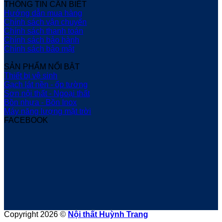
THÔNG TIN CẦN BIẾT
Hướng dẫn mua hàng
Chính sách vận chuyển
Chính sách thanh toán
Chính sách bảo hành
Chính sách bảo mật
SẢN PHẨM NỔI BẬT
Thiết bị vệ sinh
Gạch lát nền - ốp tường
Sơn nội thất - Ngoại thất
Bồn nhựa - Bồn Inox
Máy năng lượng mặt trời
FACEBOOK
Copyright 2026 ©
Nội thất Huỳnh Trang