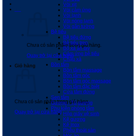
Vòi xịt
0
₫
Vòi cảm ứng
Vòi lạnh
Vòi nóng lạnh
Vòi gắn tường
Bệ tiểu
Bệ tiểu đứng
Bệ tiểu treo
Chưa có sản phẩm trong giỏ hàng.
Bộ xả ấn tay
Cảm ứng bệ tiểu
Quay trở lại cửa hàng
Chậu xả
Bồn tắm
Giỏ hàng
Bồn tắm massage
Bồn tắm góc
Bồn tắm góc massage
Bồn tắm đặc biệt
Cửa tắm đứng
Sen tắm
Chưa có sản phẩm trong giỏ hàng.
Gương - Tủ gương
Phụ kiện phòng tắm
Quay trở lại cửa hàng
Hộp giấy vệ sinh
Kệ gương
Kệ Inox
Phễu thoát sàn
Móc áo