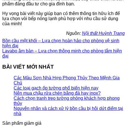
phẩm đáng đầu tư cho gia đình bạn.
Hy vọng bài viết này giúp bạn có thêm thông tin hữu ích để
lựa chọn vòi bếp nóng lạnh phù hợp với nhu cầu sử dụng
của minh!
Nguồn:
Nội thất Huỳnh Trang
Bồn cầu một khối – Lựa chọn hoàn hảo cho phòng vệ sinh
hiện đại
Lavabo âm bàn – Lựa chọn thông minh cho phòng tắm hiện
đại
BÀI VIẾT MỚI NHẤT
Các Màu Sơn Nhà Hợp Phong Thủy Theo Mệnh Gia
Chủ
Các loại gạch ốp tường phổ biến hiện nay
Nên mua chậu rửa chén bằng đá hay inox?
Cách chọn tranh treo tường phòng khách hợp phong
thủy
Nguyên nhân và cách xử lý bồn cầu bị hôi dứt điểm tại
nhà
Sản phẩm giảm giá