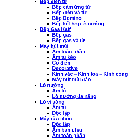
Bếp điện từ
Bếp cảm ứng từ
Bếp điện và từ
Bếp Domino
Bếp kết hợp lò nướng
Bếp Gas Kaff
Bếp gas
Bếp gas và từ
Máy hút mùi
Âm toàn phần
Âm tủ kéo
Cổ điển
Decorative
Kính vác – Kính toa – Kính cong
Máy hút mùi đảo
Lò nướng
Âm tủ
Lò nướng đa năng
Lò vi sóng
Âm tủ
Độc lập
Máy rửa chén
Độc lập
Âm bán phần
Âm toàn phần