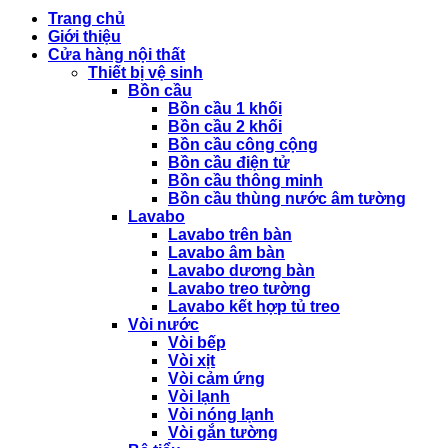
Trang chủ
Giới thiệu
Cửa hàng nội thất
Thiết bị vệ sinh
Bồn cầu
Bồn cầu 1 khối
Bồn cầu 2 khối
Bồn cầu công cộng
Bồn cầu điện tử
Bồn cầu thông minh
Bồn cầu thùng nước âm tường
Lavabo
Lavabo trên bàn
Lavabo âm bàn
Lavabo dương bàn
Lavabo treo tường
Lavabo kết hợp tủ treo
Vòi nước
Vòi bếp
Vòi xịt
Vòi cảm ứng
Vòi lạnh
Vòi nóng lạnh
Vòi gắn tường