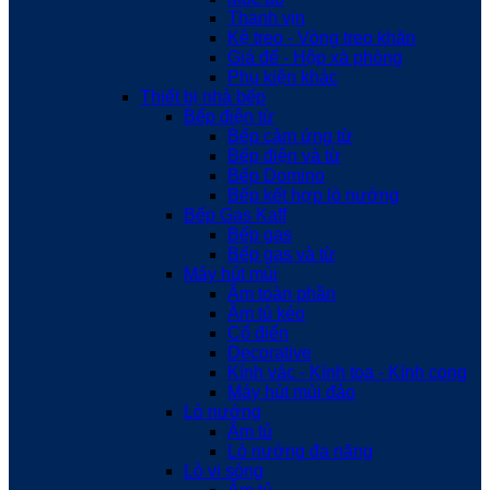
Thanh vịn
Kệ treo - Vòng treo khăn
Giá để - Hộp xà phòng
Phụ kiện khác
Thiết bị nhà bếp
Bếp điện từ
Bếp cảm ứng từ
Bếp điện và từ
Bếp Domino
Bếp kết hợp lò nướng
Bếp Gas Kaff
Bếp gas
Bếp gas và từ
Máy hút mùi
Âm toàn phần
Âm tủ kéo
Cổ điển
Decorative
Kính vác - Kính toa - Kính cong
Máy hút mùi đảo
Lò nướng
Âm tủ
Lò nướng đa năng
Lò vi sóng