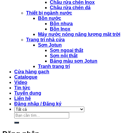
Chậu rửa chén Inox
Chậu rửa chén đá
Thiết bị ngành nước
Bồn nước
Bồn nhựa
Bồn Inox
Máy nước nóng năng lượng mặt trời
Trang trí nhà cửa
Sơn Jotun
Sơn ngoại thất
Sơn nội thất
Bảng màu sơn Jotun
Tranh trang trí
Cửa hàng gạch
Catalogue
Video
Tin tức
Tuyển dụng
Liên hệ
Đăng nhập / Đăng ký
Tìm
kiếm: