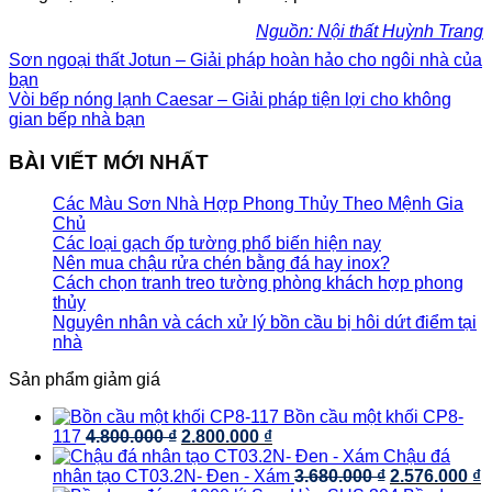
Nguồn: Nội thất Huỳnh Trang
Sơn ngoại thất Jotun – Giải pháp hoàn hảo cho ngôi nhà của
bạn
Vòi bếp nóng lạnh Caesar – Giải pháp tiện lợi cho không
gian bếp nhà bạn
BÀI VIẾT MỚI NHẤT
Các Màu Sơn Nhà Hợp Phong Thủy Theo Mệnh Gia
Chủ
Các loại gạch ốp tường phổ biến hiện nay
Nên mua chậu rửa chén bằng đá hay inox?
Cách chọn tranh treo tường phòng khách hợp phong
thủy
Nguyên nhân và cách xử lý bồn cầu bị hôi dứt điểm tại
nhà
Sản phẩm giảm giá
Bồn cầu một khối CP8-
Giá
Giá
117
4.800.000
₫
2.800.000
₫
gốc
hiện
Chậu đá
là:
tại
Giá
G
nhân tạo CT03.2N- Đen - Xám
3.680.000
₫
2.576.000
₫