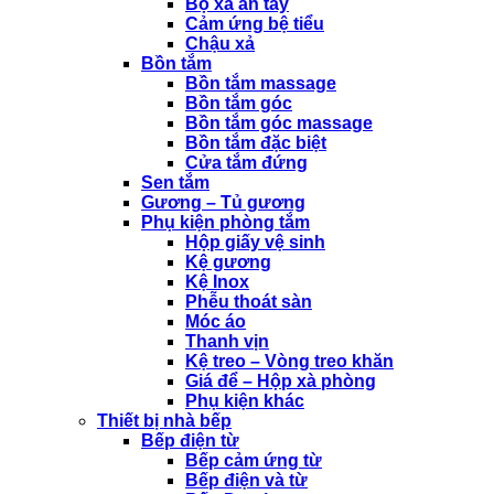
Bộ xả ấn tay
Cảm ứng bệ tiểu
Chậu xả
Bồn tắm
Bồn tắm massage
Bồn tắm góc
Bồn tắm góc massage
Bồn tắm đặc biệt
Cửa tắm đứng
Sen tắm
Gương – Tủ gương
Phụ kiện phòng tắm
Hộp giấy vệ sinh
Kệ gương
Kệ Inox
Phễu thoát sàn
Móc áo
Thanh vịn
Kệ treo – Vòng treo khăn
Giá để – Hộp xà phòng
Phụ kiện khác
Thiết bị nhà bếp
Bếp điện từ
Bếp cảm ứng từ
Bếp điện và từ