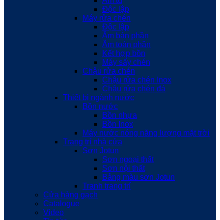
Âm tủ
Độc lập
Máy rửa chén
Độc lập
Âm bán phần
Âm toàn phần
Kết hợp bồn
Máy sấy chén
Chậu rửa chén
Chậu rửa chén Inox
Chậu rửa chén đá
Thiết bị ngành nước
Bồn nước
Bồn nhựa
Bồn Inox
Máy nước nóng năng lượng mặt trời
Trang trí nhà cửa
Sơn Jotun
Sơn ngoại thất
Sơn nội thất
Bảng màu sơn Jotun
Tranh trang trí
Cửa hàng gạch
Catalogue
Video