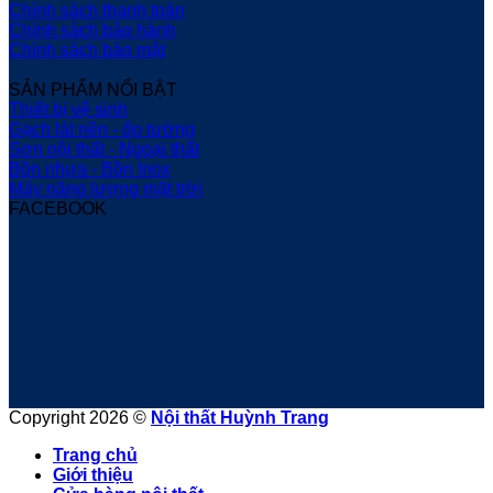
Chính sách thanh toán
Chính sách bảo hành
Chính sách bảo mật
SẢN PHẨM NỔI BẬT
Thiết bị vệ sinh
Gạch lát nền - ốp tường
Sơn nội thất - Ngoại thất
Bồn nhựa - Bồn Inox
Máy năng lượng mặt trời
FACEBOOK
Copyright 2026 ©
Nội thất Huỳnh Trang
Trang chủ
Giới thiệu