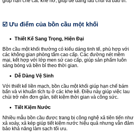
giúp hạn chế các khe hở, giúp dễ dàng lau chùi và bảo trì.
☑️ Ưu điểm của bồn cầu một khối
Thiết Kế Sang Trọng, Hiện Đại
Bồn cầu một khối thường có kiểu dáng tinh tế, phù hợp với
các không gian phòng tắm cao cấp. Các đường nét mềm
mại, kết hợp với lớp men sứ cao cấp, giúp sản phẩm luôn
sáng bóng và bền bỉ theo thời gian.
Dễ Dàng Vệ Sinh
Với thiết kế liền mạch, bồn cầu một khối giúp hạn chế bám
bẩn và vi khuẩn tích tụ ở các khe kẽ. Điều này giúp việc lau
chùi trở nên đơn giản, tiết kiệm thời gian và công sức.
Tiết Kiệm Nước
Nhiều mẫu bồn cầu được trang bị công nghệ xả tiên tiến như
xả xoáy, xả kép giúp tiết kiệm nước hiệu quả nhưng vẫn đảm
bảo khả năng làm sạch tối ưu.