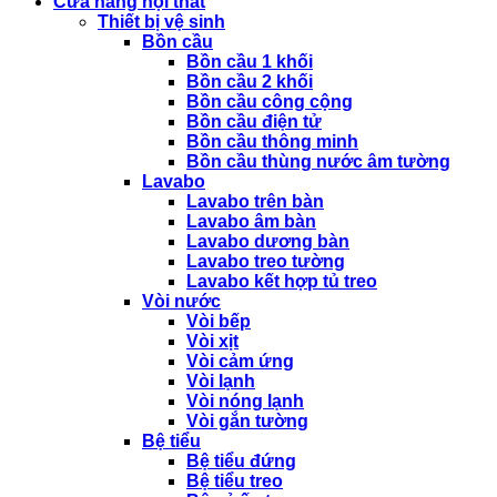
Cửa hàng nội thất
Thiết bị vệ sinh
Bồn cầu
Bồn cầu 1 khối
Bồn cầu 2 khối
Bồn cầu công cộng
Bồn cầu điện tử
Bồn cầu thông minh
Bồn cầu thùng nước âm tường
Lavabo
Lavabo trên bàn
Lavabo âm bàn
Lavabo dương bàn
Lavabo treo tường
Lavabo kết hợp tủ treo
Vòi nước
Vòi bếp
Vòi xịt
Vòi cảm ứng
Vòi lạnh
Vòi nóng lạnh
Vòi gắn tường
Bệ tiểu
Bệ tiểu đứng
Bệ tiểu treo