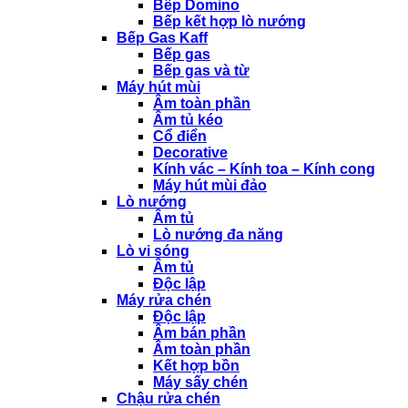
Bếp Domino
Bếp kết hợp lò nướng
Bếp Gas Kaff
Bếp gas
Bếp gas và từ
Máy hút mùi
Âm toàn phần
Âm tủ kéo
Cổ điển
Decorative
Kính vác – Kính toa – Kính cong
Máy hút mùi đảo
Lò nướng
Âm tủ
Lò nướng đa năng
Lò vi sóng
Âm tủ
Độc lập
Máy rửa chén
Độc lập
Âm bán phần
Âm toàn phần
Kết hợp bồn
Máy sấy chén
Chậu rửa chén