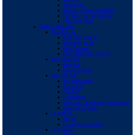
Thanh vịn
Kệ treo - Vòng treo khăn
Giá để - Hộp xà phòng
Phụ kiện khác
Thiết bị nhà bếp
Bếp điện từ
Bếp cảm ứng từ
Bếp điện và từ
Bếp Domino
Bếp kết hợp lò nướng
Bếp Gas Kaff
Bếp gas
Bếp gas và từ
Máy hút mùi
Âm toàn phần
Âm tủ kéo
Cổ điển
Decorative
Kính vác - Kính toa - Kính cong
Máy hút mùi đảo
Lò nướng
Âm tủ
Lò nướng đa năng
Lò vi sóng