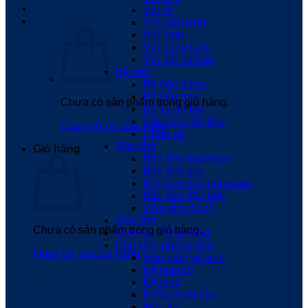
Vòi xịt
0
₫
Vòi cảm ứng
Vòi lạnh
Vòi nóng lạnh
Vòi gắn tường
Bệ tiểu
Bệ tiểu đứng
Bệ tiểu treo
Chưa có sản phẩm trong giỏ hàng.
Bộ xả ấn tay
Cảm ứng bệ tiểu
Quay trở lại cửa hàng
Chậu xả
Bồn tắm
Giỏ hàng
Bồn tắm massage
Bồn tắm góc
Bồn tắm góc massage
Bồn tắm đặc biệt
Cửa tắm đứng
Sen tắm
Chưa có sản phẩm trong giỏ hàng.
Gương - Tủ gương
Phụ kiện phòng tắm
Quay trở lại cửa hàng
Hộp giấy vệ sinh
Kệ gương
Kệ Inox
Phễu thoát sàn
Móc áo