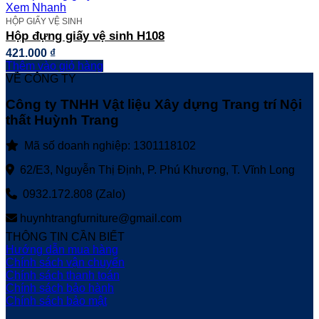
Xem Nhanh
HỘP GIẤY VỆ SINH
Hộp đựng giấy vệ sinh H108
421.000
₫
Thêm vào giỏ hàng
VỀ CÔNG TY
Công ty TNHH Vật liệu Xây dựng Trang trí Nội
thất Huỳnh Trang
Mã số doanh nghiệp: 1301118102
62/E3, Nguyễn Thị Định, P. Phú Khương, T. Vĩnh Long
0932.172.808 (Zalo)
huynhtrangfurniture@gmail.com
THÔNG TIN CẦN BIẾT
Hướng dẫn mua hàng
Chính sách vận chuyển
Chính sách thanh toán
Chính sách bảo hành
Chính sách bảo mật