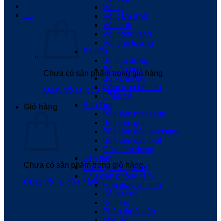
Vòi xịt
0
₫
Vòi cảm ứng
Vòi lạnh
Vòi nóng lạnh
Vòi gắn tường
Bệ tiểu
Bệ tiểu đứng
Bệ tiểu treo
Chưa có sản phẩm trong giỏ hàng.
Bộ xả ấn tay
Cảm ứng bệ tiểu
Quay trở lại cửa hàng
Chậu xả
Bồn tắm
Giỏ hàng
Bồn tắm massage
Bồn tắm góc
Bồn tắm góc massage
Bồn tắm đặc biệt
Cửa tắm đứng
Sen tắm
Chưa có sản phẩm trong giỏ hàng.
Gương - Tủ gương
Phụ kiện phòng tắm
Quay trở lại cửa hàng
Hộp giấy vệ sinh
Kệ gương
Kệ Inox
Phễu thoát sàn
Móc áo