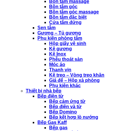
Bồn tắm massage
Bồn tắm góc
Bồn tắm góc massage
Bồn tắm đặc biệt
Cửa tắm đứng
Sen tắm
Gương – Tủ gương
Phụ kiện phòng tắm
Hộp giấy vệ sinh
Kệ gương
Kệ Inox
Phễu thoát sàn
Móc áo
Thanh vịn
Kệ treo – Vòng treo khăn
Giá để – Hộp xà phòng
Phụ kiện khác
Thiết bị nhà bếp
Bếp điện từ
Bếp cảm ứng từ
Bếp điện và từ
Bếp Domino
Bếp kết hợp lò nướng
Bếp Gas Kaff
Bếp gas