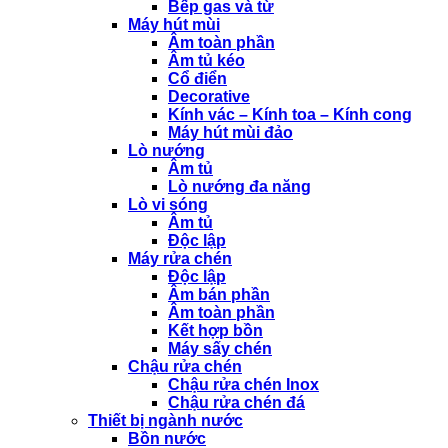
Bếp gas và từ
Máy hút mùi
Âm toàn phần
Âm tủ kéo
Cổ điển
Decorative
Kính vác – Kính toa – Kính cong
Máy hút mùi đảo
Lò nướng
Âm tủ
Lò nướng đa năng
Lò vi sóng
Âm tủ
Độc lập
Máy rửa chén
Độc lập
Âm bán phần
Âm toàn phần
Kết hợp bồn
Máy sấy chén
Chậu rửa chén
Chậu rửa chén Inox
Chậu rửa chén đá
Thiết bị ngành nước
Bồn nước