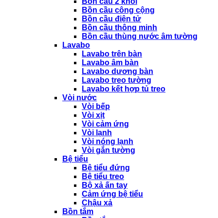
Bồn cầu 2 khối
Bồn cầu công cộng
Bồn cầu điện tử
Bồn cầu thông minh
Bồn cầu thùng nước âm tường
Lavabo
Lavabo trên bàn
Lavabo âm bàn
Lavabo dương bàn
Lavabo treo tường
Lavabo kết hợp tủ treo
Vòi nước
Vòi bếp
Vòi xịt
Vòi cảm ứng
Vòi lạnh
Vòi nóng lạnh
Vòi gắn tường
Bệ tiểu
Bệ tiểu đứng
Bệ tiểu treo
Bộ xả ấn tay
Cảm ứng bệ tiểu
Chậu xả
Bồn tắm