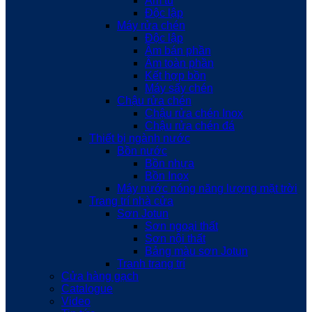
Âm tủ
Độc lập
Máy rửa chén
Độc lập
Âm bán phần
Âm toàn phần
Kết hợp bồn
Máy sấy chén
Chậu rửa chén
Chậu rửa chén Inox
Chậu rửa chén đá
Thiết bị ngành nước
Bồn nước
Bồn nhựa
Bồn Inox
Máy nước nóng năng lượng mặt trời
Trang trí nhà cửa
Sơn Jotun
Sơn ngoại thất
Sơn nội thất
Bảng màu sơn Jotun
Tranh trang trí
Cửa hàng gạch
Catalogue
Video