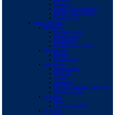
Thanh vịn
Kệ treo - Vòng treo khăn
Giá để - Hộp xà phòng
Phụ kiện khác
Thiết bị nhà bếp
Bếp điện từ
Bếp cảm ứng từ
Bếp điện và từ
Bếp Domino
Bếp kết hợp lò nướng
Bếp Gas Kaff
Bếp gas
Bếp gas và từ
Máy hút mùi
Âm toàn phần
Âm tủ kéo
Cổ điển
Decorative
Kính vác - Kính toa - Kính cong
Máy hút mùi đảo
Lò nướng
Âm tủ
Lò nướng đa năng
Lò vi sóng