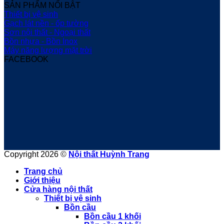
SẢN PHẨM NỔI BẬT
Thiết bị vệ sinh
Gạch lát nền - ốp tường
Sơn nội thất - Ngoại thất
Bồn nhựa - Bồn Inox
Máy năng lượng mặt trời
FACEBOOK
Copyright 2026 ©
Nội thất Huỳnh Trang
Trang chủ
Giới thiệu
Cửa hàng nội thất
Thiết bị vệ sinh
Bồn cầu
Bồn cầu 1 khối