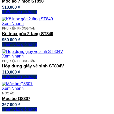
Móc áo 7 móc ST858
518.000
₫
Thêm vào giỏ hàng
Xem Nhanh
PHỤ KIỆN PHÒNG TẮM
Kệ Inox góc 2 tầng ST849
950.000
₫
Thêm vào giỏ hàng
Xem Nhanh
PHỤ KIỆN PHÒNG TẮM
Hộp đựng giấy vệ sinh ST804V
313.000
₫
Thêm vào giỏ hàng
Xem Nhanh
MÓC ÁO
Móc áo Q8307
367.000
₫
Thêm vào giỏ hàng