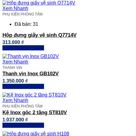
Xem Nhanh
PHỤ KIỆN PHÒNG TẮM
Đã bán: 31
Hộp đựng giấy vệ sinh Q7714V
313.000
₫
Thêm vào giỏ hàng
Xem Nhanh
THANH VỊN
Thanh vịn Inox GB102V
1.350.000
₫
Thêm vào giỏ hàng
Xem Nhanh
PHỤ KIỆN PHÒNG TẮM
Kệ Inox góc 2 tầng ST810V
1.037.000
₫
Thêm vào giỏ hàng