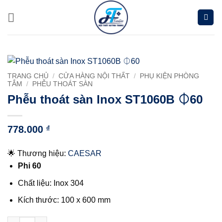
Chuyển
đến
nội
dung
TRANG CHỦ
/
CỬA HÀNG NỘI THẤT
/
PHỤ KIỆN PHÒNG
TẮM
/
PHỄU THOÁT SÀN
Phễu thoát sàn Inox ST1060B ⏀60
778.000
₫
🌟 Thương hiệu:
CAESAR
Phi 60
Chất liệu: Inox 304
Kích thước: 100 x 600 mm
Phễu thoát sàn Inox ST1060B ⏀60 số lượng