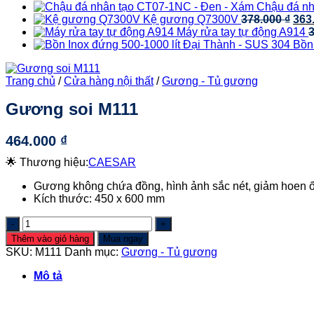
Chậu đá nh
Giá
Kệ gương Q7300V
378.000
₫
363
gốc
Máy rửa tay tự động A914
là:
Bồn
378.
Trang chủ
/
Cửa hàng nội thất
/
Gương - Tủ gương
Gương soi M111
464.000
₫
🌟 Thương hiệu:
CAESAR
Gương không chứa đồng, hình ảnh sắc nét, giảm hoen ố,
Kích thước: 450 x 600 mm
Gương
soi
Thêm vào giỏ hàng
Mua ngay
M111
SKU:
M111
Danh mục:
Gương - Tủ gương
số
lượng
Mô tả