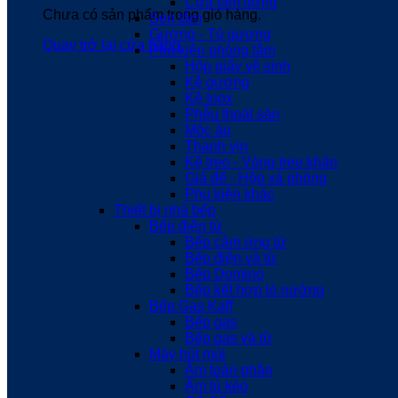
Cửa tắm đứng
Chưa có sản phẩm trong giỏ hàng.
Sen tắm
Gương - Tủ gương
Quay trở lại cửa hàng
Phụ kiện phòng tắm
Hộp giấy vệ sinh
Kệ gương
Kệ Inox
Phễu thoát sàn
Móc áo
Thanh vịn
Kệ treo - Vòng treo khăn
Giá để - Hộp xà phòng
Phụ kiện khác
Thiết bị nhà bếp
Bếp điện từ
Bếp cảm ứng từ
Bếp điện và từ
Bếp Domino
Bếp kết hợp lò nướng
Bếp Gas Kaff
Bếp gas
Bếp gas và từ
Máy hút mùi
Âm toàn phần
Âm tủ kéo