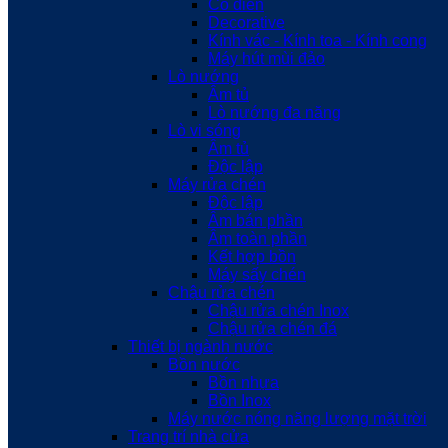
Cổ điển
Decorative
Kính vác - Kính toa - Kính cong
Máy hút mùi đảo
Lò nướng
Âm tủ
Lò nướng đa năng
Lò vi sóng
Âm tủ
Độc lập
Máy rửa chén
Độc lập
Âm bán phần
Âm toàn phần
Kết hợp bồn
Máy sấy chén
Chậu rửa chén
Chậu rửa chén Inox
Chậu rửa chén đá
Thiết bị ngành nước
Bồn nước
Bồn nhựa
Bồn Inox
Máy nước nóng năng lượng mặt trời
Trang trí nhà cửa