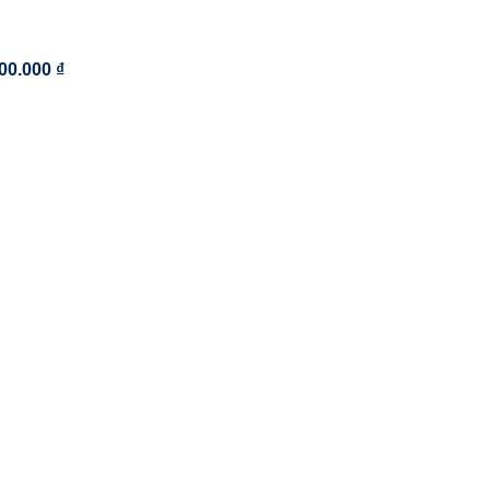
Khoảng
500.000
₫
0 ₫.
giá:
từ
2.400.000 ₫
đến
3.500.000 ₫