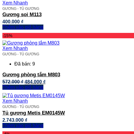
Xem Nhanh
GƯƠNG - TỦ GƯƠNG
Gương soi M113
400.000
₫
Thêm vào giỏ hàng
-15%
Xem Nhanh
GƯƠNG - TỦ GƯƠNG
Đã bán: 9
Gương phòng tắm M803
Giá
Giá
572.000
₫
484.000
₫
gốc
hiện
Thêm vào giỏ hàng
là:
tại
572.000 ₫.
là:
Xem Nhanh
484.000 ₫.
GƯƠNG - TỦ GƯƠNG
Tủ gương Metis EM0145W
2.743.000
₫
Thêm vào giỏ hàng
-4%