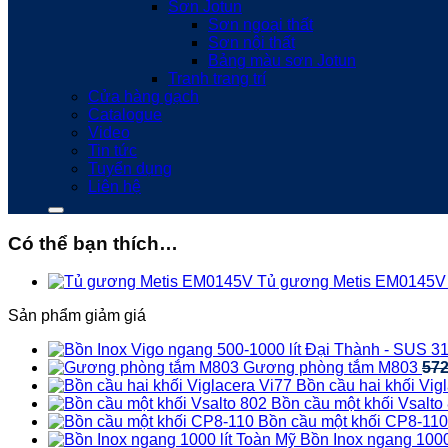
Sơn Jotun
Sơn ngoại thất
Sơn nội thất
Bảng màu sơn Jotun
Tranh trang trí
Cửa hàng gạch
Catalogue
Video
Tin tức
Tuyển dụng
Liên hệ
Có thể bạn thích…
Tủ gương Metis EM0145V
Sản phẩm giảm giá
Gương phòng tắm M803
57
Bồn cầu hai khối Vig
Bồn cầu một khối Vsalto
Bồn cầu một khối CP8-110
Bồn Inox ngang 1000