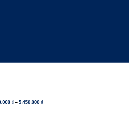
Khoảng
0.000
₫
–
5.450.000
₫
giá:
từ
3.300.000 ₫
đến
5.450.000 ₫