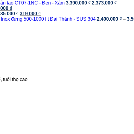
là:
3.500.000 ₫.
tại
gốc
là:
1.550.000 ₫.
hiện
Giá
Giá
ân tạo CT07-1NC - Đen - Xám
3.390.000
₫
2.373.000
₫
Giá
4.700.000 ₫.
là:
là:
1.990.000 ₫.
tại
gốc
hiện
.000
₫
hiện
Giá
Giá
2.800.000 ₫.
5.060.000 ₫.
là:
là:
tại
335.000
₫
319.000
₫
tại
gốc
hiện
4.150.000 ₫.
3.390.000 ₫.
là:
 Inox đứng 500-1000 lít Đại Thành - SUS 304
2.400.000
₫
–
3.
000 ₫.
là:
là:
tại
2.373.00
363.000 ₫.
335.000 ₫.
là:
319.000 ₫.
 tuổi thọ cao