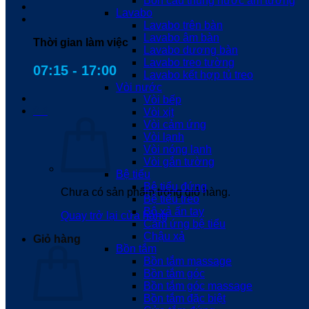
Bồn cầu thùng nước âm tường
Lavabo
Lavabo trên bàn
Lavabo âm bàn
Thời gian làm việc
Lavabo dương bàn
Lavabo treo tường
07:15 - 17:00
Lavabo kết hợp tủ treo
Vòi nước
Vòi bếp
0
₫
Vòi xịt
Vòi cảm ứng
Vòi lạnh
Vòi nóng lạnh
Vòi gắn tường
Bệ tiểu
Bệ tiểu đứng
Chưa có sản phẩm trong giỏ hàng.
Bệ tiểu treo
Bộ xả ấn tay
Quay trở lại cửa hàng
Cảm ứng bệ tiểu
Chậu xả
Giỏ hàng
Bồn tắm
Bồn tắm massage
Bồn tắm góc
Bồn tắm góc massage
Bồn tắm đặc biệt