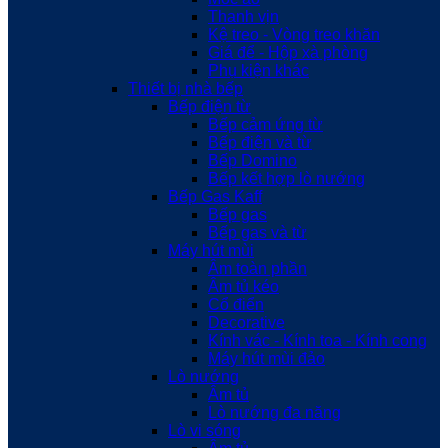
Thanh vịn
Kệ treo - Vòng treo khăn
Giá để - Hộp xà phòng
Phụ kiện khác
Thiết bị nhà bếp
Bếp điện từ
Bếp cảm ứng từ
Bếp điện và từ
Bếp Domino
Bếp kết hợp lò nướng
Bếp Gas Kaff
Bếp gas
Bếp gas và từ
Máy hút mùi
Âm toàn phần
Âm tủ kéo
Cổ điển
Decorative
Kính vác - Kính toa - Kính cong
Máy hút mùi đảo
Lò nướng
Âm tủ
Lò nướng đa năng
Lò vi sóng