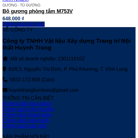
GƯƠNG - TỦ GƯƠNG
Bộ gương phòng tắm M753V
648.000
₫
Thêm vào giỏ hàng
VỀ CÔNG TY
Công ty TNHH Vật liệu Xây dựng Trang trí Nội
thất Huỳnh Trang
Mã số doanh nghiệp: 1301118102
62/E3, Nguyễn Thị Định, P. Phú Khương, T. Vĩnh Long
0932.172.808 (Zalo)
huynhtrangfurniture@gmail.com
THÔNG TIN CẦN BIẾT
Hướng dẫn mua hàng
Chính sách vận chuyển
Chính sách thanh toán
Chính sách bảo hành
Chính sách bảo mật
SẢN PHẨM NỔI BẬT