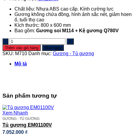
Chất liệu: Nhựa ABS cao cấp. Kính cường lực
Gương không chứa đồng, hình ảnh sắc nét, giảm hoen
ố, tuổi thọ cao
Kích thước: 800 x 600 mm
Bao gồm:
Gương soi M114 + Kệ gương Q780V
Bộ
gương
Thêm vào giỏ hàng
Mua ngay
phòng
SKU:
M710
Danh mục:
Gương - Tủ gương
tắm
M710
Mô tả
số
lượng
Sản phẩm tương tự
Xem Nhanh
GƯƠNG - TỦ GƯƠNG
Tủ gương EM01100V
7.052.000
₫