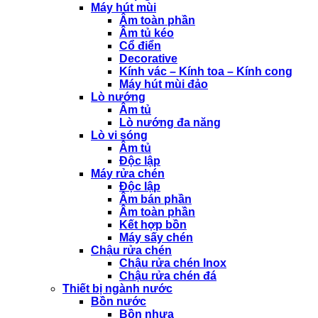
Máy hút mùi
Âm toàn phần
Âm tủ kéo
Cổ điển
Decorative
Kính vác – Kính toa – Kính cong
Máy hút mùi đảo
Lò nướng
Âm tủ
Lò nướng đa năng
Lò vi sóng
Âm tủ
Độc lập
Máy rửa chén
Độc lập
Âm bán phần
Âm toàn phần
Kết hợp bồn
Máy sấy chén
Chậu rửa chén
Chậu rửa chén Inox
Chậu rửa chén đá
Thiết bị ngành nước
Bồn nước
Bồn nhựa