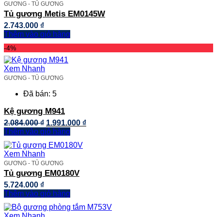
GƯƠNG - TỦ GƯƠNG
Tủ gương Metis EM0145W
2.743.000
₫
Thêm vào giỏ hàng
-4%
Xem Nhanh
GƯƠNG - TỦ GƯƠNG
Đã bán: 5
Kệ gương M941
Giá
Giá
2.084.000
₫
1.991.000
₫
gốc
hiện
Thêm vào giỏ hàng
là:
tại
2.084.000 ₫.
là:
Xem Nhanh
1.991.000 ₫.
GƯƠNG - TỦ GƯƠNG
Tủ gương EM0180V
5.724.000
₫
Thêm vào giỏ hàng
Xem Nhanh