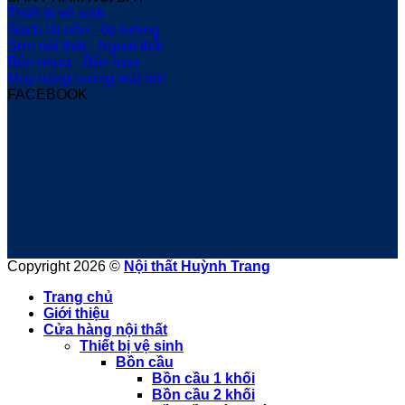
Thiết bị vệ sinh
Gạch lát nền - ốp tường
Sơn nội thất - Ngoại thất
Bồn nhựa - Bồn Inox
Máy năng lượng mặt trời
FACEBOOK
Copyright 2026 ©
Nội thất Huỳnh Trang
Trang chủ
Giới thiệu
Cửa hàng nội thất
Thiết bị vệ sinh
Bồn cầu
Bồn cầu 1 khối
Bồn cầu 2 khối