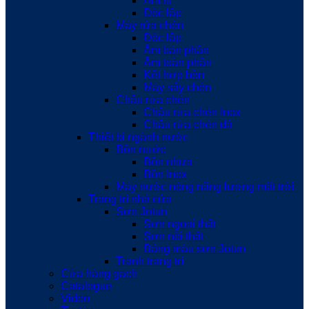
Âm tủ
Độc lập
Máy rửa chén
Độc lập
Âm bán phần
Âm toàn phần
Kết hợp bồn
Máy sấy chén
Chậu rửa chén
Chậu rửa chén Inox
Chậu rửa chén đá
Thiết bị ngành nước
Bồn nước
Bồn nhựa
Bồn Inox
Máy nước nóng năng lượng mặt trời
Trang trí nhà cửa
Sơn Jotun
Sơn ngoại thất
Sơn nội thất
Bảng màu sơn Jotun
Tranh trang trí
Cửa hàng gạch
Catalogue
Video