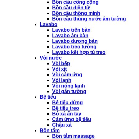
Bồn cầu công cộng
Bồn cầu điện tử
Bồn cầu thông minh
Bồn cầu thùng nước âm tường
Lavabo
Lavabo trên bàn
Lavabo âm bàn
Lavabo dương bàn
Lavabo treo tường
Lavabo kết hợp tủ treo
Vòi nước
Vòi bếp
Vòi xịt
Vòi cảm ứng
Vòi lạnh
Vòi nóng lạnh
Vòi gắn tường
Bệ tiểu
Bệ tiểu đứng
Bệ tiểu treo
Bộ xả ấn tay
Cảm ứng bệ tiểu
Chậu xả
Bồn tắm
Bồn tắm massage