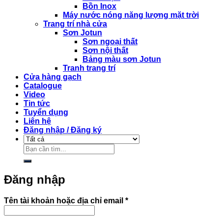
Bồn Inox
Máy nước nóng năng lượng mặt trời
Trang trí nhà cửa
Sơn Jotun
Sơn ngoại thất
Sơn nội thất
Bảng màu sơn Jotun
Tranh trang trí
Cửa hàng gạch
Catalogue
Video
Tin tức
Tuyển dụng
Liên hệ
Đăng nhập / Đăng ký
Tìm
kiếm:
Đăng nhập
Bắt
Tên tài khoản hoặc địa chỉ email
*
buộc