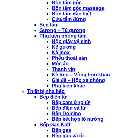
Bồn tắm góc
Bồn tắm góc massage
Bồn tắm đặc biệt
Cửa tắm đứng
Sen tắm
Gương – Tủ gương
Phụ kiện phòng tắm
Hộp giấy vệ sinh
Kệ gương
Kệ Inox
Phễu thoát sàn
Móc áo
Thanh vịn
Kệ treo – Vòng treo khăn
Giá để – Hộp xà phòng
Phụ kiện khác
Thiết bị nhà bếp
Bếp điện từ
Bếp cảm ứng từ
Bếp điện và từ
Bếp Domino
Bếp kết hợp lò nướng
Bếp Gas Kaff
Bếp gas
Bếp gas và từ