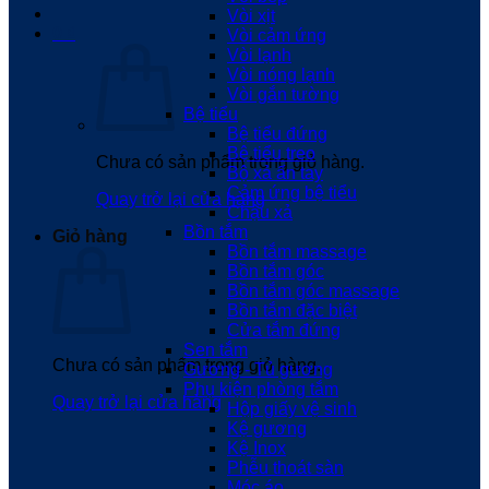
Vòi xịt
0
₫
Vòi cảm ứng
Vòi lạnh
Vòi nóng lạnh
Vòi gắn tường
Bệ tiểu
Bệ tiểu đứng
Bệ tiểu treo
Chưa có sản phẩm trong giỏ hàng.
Bộ xả ấn tay
Cảm ứng bệ tiểu
Quay trở lại cửa hàng
Chậu xả
Bồn tắm
Giỏ hàng
Bồn tắm massage
Bồn tắm góc
Bồn tắm góc massage
Bồn tắm đặc biệt
Cửa tắm đứng
Sen tắm
Chưa có sản phẩm trong giỏ hàng.
Gương - Tủ gương
Phụ kiện phòng tắm
Quay trở lại cửa hàng
Hộp giấy vệ sinh
Kệ gương
Kệ Inox
Phễu thoát sàn
Móc áo