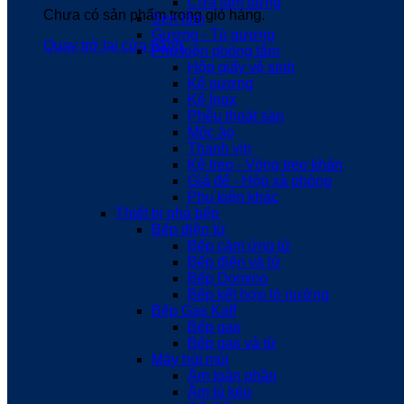
Cửa tắm đứng
Chưa có sản phẩm trong giỏ hàng.
Sen tắm
Gương - Tủ gương
Quay trở lại cửa hàng
Phụ kiện phòng tắm
Hộp giấy vệ sinh
Kệ gương
Kệ Inox
Phễu thoát sàn
Móc áo
Thanh vịn
Kệ treo - Vòng treo khăn
Giá để - Hộp xà phòng
Phụ kiện khác
Thiết bị nhà bếp
Bếp điện từ
Bếp cảm ứng từ
Bếp điện và từ
Bếp Domino
Bếp kết hợp lò nướng
Bếp Gas Kaff
Bếp gas
Bếp gas và từ
Máy hút mùi
Âm toàn phần
Âm tủ kéo