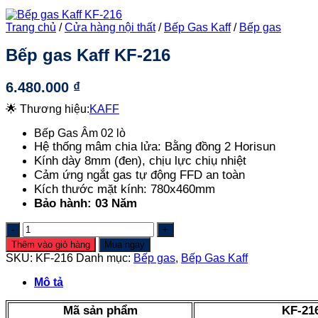
Trang chủ
/
Cửa hàng nội thất
/
Bếp Gas Kaff
/
Bếp gas
Bếp gas Kaff KF-216
6.480.000
₫
🌟 Thương hiệu:
KAFF
Bếp Gas Âm 02 lò
Hệ thống mâm chia lửa: Bằng đồng 2 Horisun
Kính dày 8mm (đen), chịu lực chiụ nhiệt
Cảm ứng ngắt gas tự động FFD an toàn
Kích thước mặt kính: 780x460mm
Bảo hành: 03 Năm
Bếp
gas
Thêm vào giỏ hàng
Mua ngay
Kaff
SKU:
KF-216
Danh mục:
Bếp gas
,
Bếp Gas Kaff
KF-
216
Mô tả
số
lượng
Mã sản phẩm
KF-21