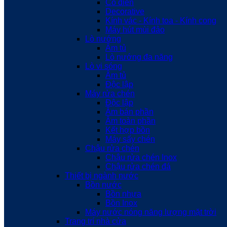
Cổ điển
Decorative
Kính vác - Kính toa - Kính cong
Máy hút mùi đảo
Lò nướng
Âm tủ
Lò nướng đa năng
Lò vi sóng
Âm tủ
Độc lập
Máy rửa chén
Độc lập
Âm bán phần
Âm toàn phần
Kết hợp bồn
Máy sấy chén
Chậu rửa chén
Chậu rửa chén Inox
Chậu rửa chén đá
Thiết bị ngành nước
Bồn nước
Bồn nhựa
Bồn Inox
Máy nước nóng năng lượng mặt trời
Trang trí nhà cửa