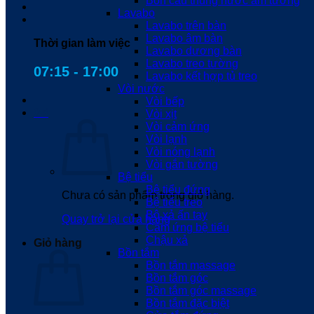
Bồn cầu thùng nước âm tường
Lavabo
Lavabo trên bàn
Lavabo âm bàn
Thời gian làm việc
Lavabo dương bàn
Lavabo treo tường
07:15 - 17:00
Lavabo kết hợp tủ treo
Vòi nước
Vòi bếp
0
₫
Vòi xịt
Vòi cảm ứng
Vòi lạnh
Vòi nóng lạnh
Vòi gắn tường
Bệ tiểu
Bệ tiểu đứng
Chưa có sản phẩm trong giỏ hàng.
Bệ tiểu treo
Bộ xả ấn tay
Quay trở lại cửa hàng
Cảm ứng bệ tiểu
Chậu xả
Giỏ hàng
Bồn tắm
Bồn tắm massage
Bồn tắm góc
Bồn tắm góc massage
Bồn tắm đặc biệt