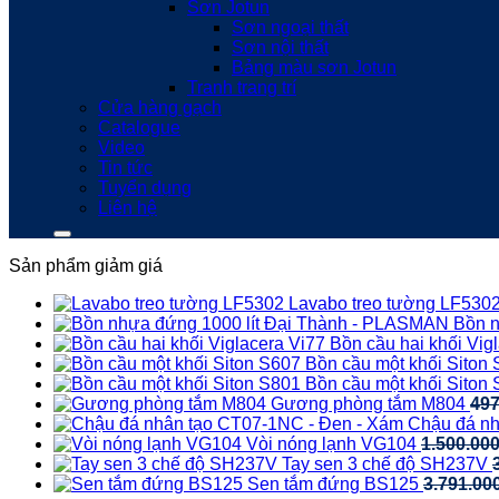
Sơn Jotun
Sơn ngoại thất
Sơn nội thất
Bảng màu sơn Jotun
Tranh trang trí
Cửa hàng gạch
Catalogue
Video
Tin tức
Tuyển dụng
Liên hệ
Sản phẩm giảm giá
Lavabo treo tường LF530
Bồn n
Bồn cầu hai khối Vig
Bồn cầu một khối Siton
Bồn cầu một khối Siton
Gương phòng tắm M804
49
Chậu đá nh
Vòi nóng lạnh VG104
1.500.00
Tay sen 3 chế độ SH237V
Sen tắm đứng BS125
3.791.00