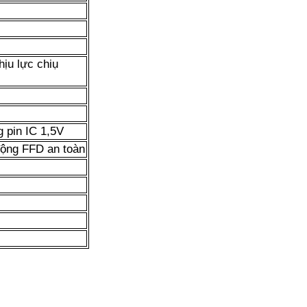
ịu lực chiụ
 pin IC 1,5V
động FFD an toàn