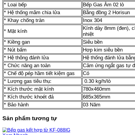
* Loại bếp
Bếp Gas Âm 02 lò
* Hệ thống mâm chia lửa
Bằng đồng 2 Horisun
* Khay chống tràn
Inox 304
Kính dày 8mm (đen), ch
* Mặt kính
nhiệt
* Kiềng gan
Siêu bền
* Nút bấm
Hợp kim siêu bền
* Hệ thông đánh lửa
Hệ thống đánh lửa bằng
* Chức năng an toàn
Cảm ứng ngắt gas tự 
* Chế độ pép hầm tiết kiệm gas
Có
* Lượng gas tiêu thụ:
0.30 kg/h/lò
* Kích thước mặt kính
780x460mm
* Kích thước khoét đá
685x365mm
* Bảo hành
03 Năm
Sản phẩm tương tự