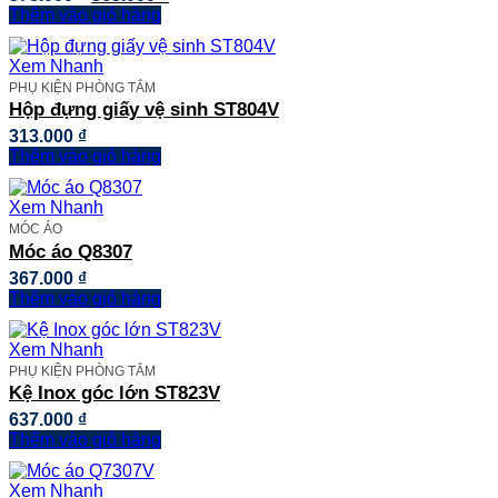
gốc
hiện
Thêm vào giỏ hàng
là:
tại
378.000 ₫.
là:
Xem Nhanh
363.000 ₫.
PHỤ KIỆN PHÒNG TẮM
Hộp đựng giấy vệ sinh ST804V
313.000
₫
Thêm vào giỏ hàng
Xem Nhanh
MÓC ÁO
Móc áo Q8307
367.000
₫
Thêm vào giỏ hàng
Xem Nhanh
PHỤ KIỆN PHÒNG TẮM
Kệ Inox góc lớn ST823V
637.000
₫
Thêm vào giỏ hàng
Xem Nhanh