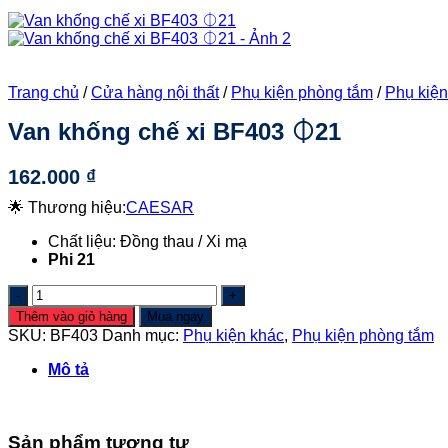
Trang chủ
/
Cửa hàng nội thất
/
Phụ kiện phòng tắm
/
Phụ kiện
Van khống chế xi BF403 ⏀21
162.000
₫
🌟 Thương hiệu:
CAESAR
Chất liệu: Đồng thau / Xi mạ
Phi 21
Van
khống
Thêm vào giỏ hàng
Mua ngay
chế
SKU:
BF403
Danh mục:
Phụ kiện khác
,
Phụ kiện phòng tắm
xi
BF403
Mô tả
⏀21
số
lượng
Sản phẩm tương tự