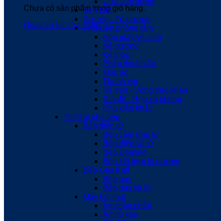
Cửa tắm đứng
Chưa có sản phẩm trong giỏ hàng.
Sen tắm
Gương - Tủ gương
Quay trở lại cửa hàng
Phụ kiện phòng tắm
Hộp giấy vệ sinh
Kệ gương
Kệ Inox
Phễu thoát sàn
Móc áo
Thanh vịn
Kệ treo - Vòng treo khăn
Giá để - Hộp xà phòng
Phụ kiện khác
Thiết bị nhà bếp
Bếp điện từ
Bếp cảm ứng từ
Bếp điện và từ
Bếp Domino
Bếp kết hợp lò nướng
Bếp Gas Kaff
Bếp gas
Bếp gas và từ
Máy hút mùi
Âm toàn phần
Âm tủ kéo