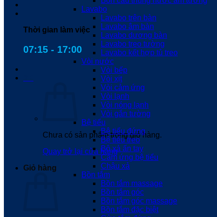
Bồn cầu thùng nước âm tường
Lavabo
Lavabo trên bàn
Lavabo âm bàn
Thời gian làm việc
Lavabo dương bàn
Lavabo treo tường
07:15 - 17:00
Lavabo kết hợp tủ treo
Vòi nước
Vòi bếp
0
₫
Vòi xịt
Vòi cảm ứng
Vòi lạnh
Vòi nóng lạnh
Vòi gắn tường
Bệ tiểu
Bệ tiểu đứng
Chưa có sản phẩm trong giỏ hàng.
Bệ tiểu treo
Bộ xả ấn tay
Quay trở lại cửa hàng
Cảm ứng bệ tiểu
Chậu xả
Giỏ hàng
Bồn tắm
Bồn tắm massage
Bồn tắm góc
Bồn tắm góc massage
Bồn tắm đặc biệt