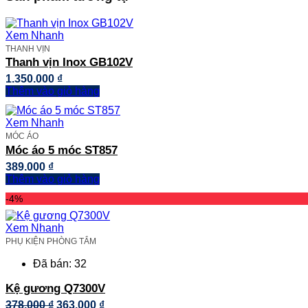
Xem Nhanh
THANH VỊN
Thanh vịn Inox GB102V
1.350.000
₫
Thêm vào giỏ hàng
Xem Nhanh
MÓC ÁO
Móc áo 5 móc ST857
389.000
₫
Thêm vào giỏ hàng
-4%
Xem Nhanh
PHỤ KIỆN PHÒNG TẮM
Đã bán: 32
Kệ gương Q7300V
Giá
Giá
378.000
₫
363.000
₫