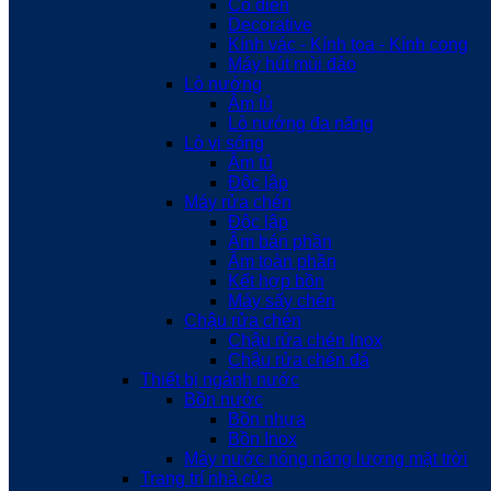
Cổ điển
Decorative
Kính vác - Kính toa - Kính cong
Máy hút mùi đảo
Lò nướng
Âm tủ
Lò nướng đa năng
Lò vi sóng
Âm tủ
Độc lập
Máy rửa chén
Độc lập
Âm bán phần
Âm toàn phần
Kết hợp bồn
Máy sấy chén
Chậu rửa chén
Chậu rửa chén Inox
Chậu rửa chén đá
Thiết bị ngành nước
Bồn nước
Bồn nhựa
Bồn Inox
Máy nước nóng năng lượng mặt trời
Trang trí nhà cửa