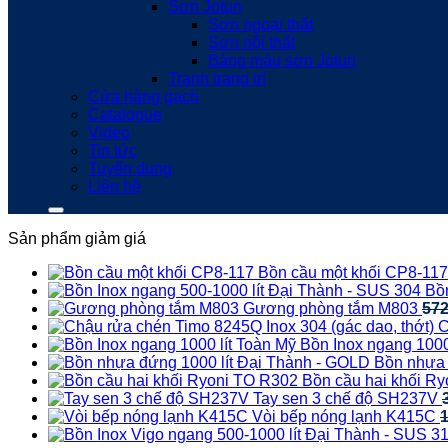
Sơn Jotun
Sơn ngoại thất
Sơn nội thất
Bảng màu sơn Jotun
Tranh trang trí
Cửa hàng gạch
Catalogue
Video
Tin tức
Tuyển dụng
Liên hệ
Sản phẩm giảm giá
Bồn cầu một khối CP8-117
Bồn
Gương phòng tắm M803
57
C
Bồn Inox ngang 1000
Bồn nhựa 
Bồn cầu hai khối R
Tay sen 3 chế độ SH237V
Vòi bếp nóng lạnh K415C