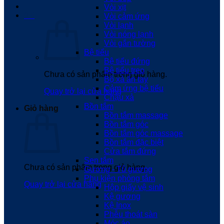
Vòi xịt
0
₫
Vòi cảm ứng
Vòi lạnh
Vòi nóng lạnh
Vòi gắn tường
Bệ tiểu
Bệ tiểu đứng
Bệ tiểu treo
Chưa có sản phẩm trong giỏ hàng.
Bộ xả ấn tay
Cảm ứng bệ tiểu
Quay trở lại cửa hàng
Chậu xả
Bồn tắm
Giỏ hàng
Bồn tắm massage
Bồn tắm góc
Bồn tắm góc massage
Bồn tắm đặc biệt
Cửa tắm đứng
Sen tắm
Chưa có sản phẩm trong giỏ hàng.
Gương - Tủ gương
Phụ kiện phòng tắm
Quay trở lại cửa hàng
Hộp giấy vệ sinh
Kệ gương
Kệ Inox
Phễu thoát sàn
Móc áo