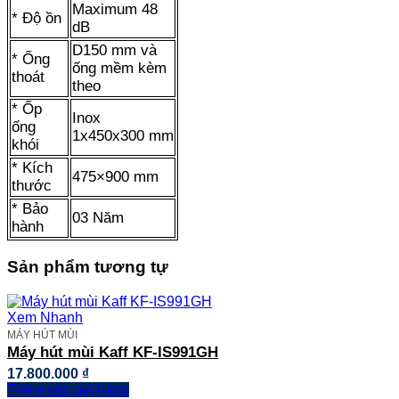
Maximum 48
* Độ ồn
dB
D150 mm và
* Ống
ống mềm kèm
thoát
theo
* Ốp
Inox
ống
1x450x300 mm
khói
* Kích
475×900 mm
thước
* Bảo
03 Năm
hành
Sản phẩm tương tự
Xem Nhanh
MÁY HÚT MÙI
Máy hút mùi Kaff KF-IS991GH
17.800.000
₫
Thêm vào giỏ hàng