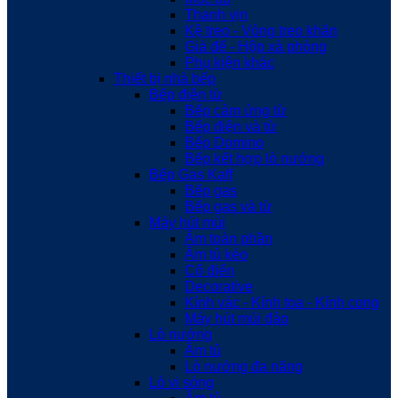
Thanh vịn
Kệ treo - Vòng treo khăn
Giá để - Hộp xà phòng
Phụ kiện khác
Thiết bị nhà bếp
Bếp điện từ
Bếp cảm ứng từ
Bếp điện và từ
Bếp Domino
Bếp kết hợp lò nướng
Bếp Gas Kaff
Bếp gas
Bếp gas và từ
Máy hút mùi
Âm toàn phần
Âm tủ kéo
Cổ điển
Decorative
Kính vác - Kính toa - Kính cong
Máy hút mùi đảo
Lò nướng
Âm tủ
Lò nướng đa năng
Lò vi sóng