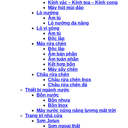
Kính vác – Kính toa – Kính cong
Máy hút mùi đảo
Lò nướng
Âm tủ
Lò nướng đa năng
Lò vi sóng
Âm tủ
Độc lập
Máy rửa chén
Độc lập
Âm bán phần
Âm toàn phần
Kết hợp bồn
Máy sấy chén
Chậu rửa chén
Chậu rửa chén Inox
Chậu rửa chén đá
Thiết bị ngành nước
Bồn nước
Bồn nhựa
Bồn Inox
Máy nước nóng năng lượng mặt trời
Trang trí nhà cửa
Sơn Jotun
Sơn ngoại thất