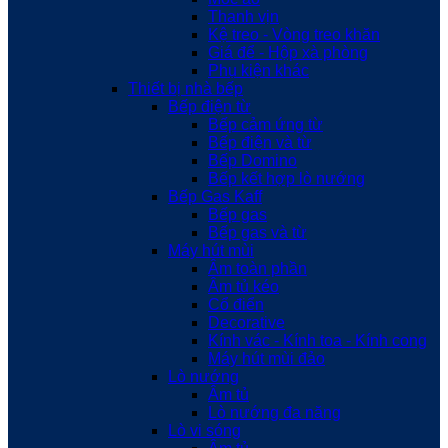
Thanh vịn
Kệ treo - Vòng treo khăn
Giá để - Hộp xà phòng
Phụ kiện khác
Thiết bị nhà bếp
Bếp điện từ
Bếp cảm ứng từ
Bếp điện và từ
Bếp Domino
Bếp kết hợp lò nướng
Bếp Gas Kaff
Bếp gas
Bếp gas và từ
Máy hút mùi
Âm toàn phần
Âm tủ kéo
Cổ điển
Decorative
Kính vác - Kính toa - Kính cong
Máy hút mùi đảo
Lò nướng
Âm tủ
Lò nướng đa năng
Lò vi sóng