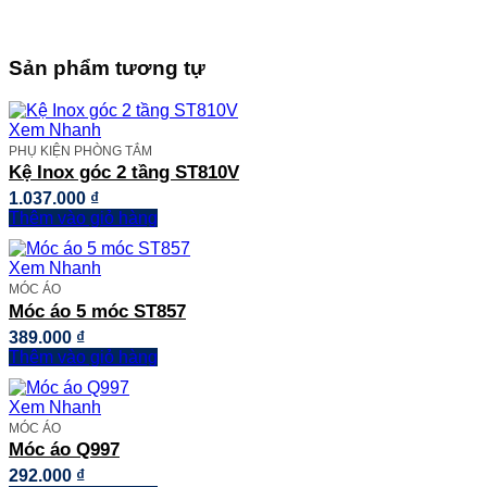
⏀60
số
lượng
Sản phẩm tương tự
Xem Nhanh
PHỤ KIỆN PHÒNG TẮM
Kệ Inox góc 2 tầng ST810V
1.037.000
₫
Thêm vào giỏ hàng
Xem Nhanh
MÓC ÁO
Móc áo 5 móc ST857
389.000
₫
Thêm vào giỏ hàng
Xem Nhanh
MÓC ÁO
Móc áo Q997
292.000
₫