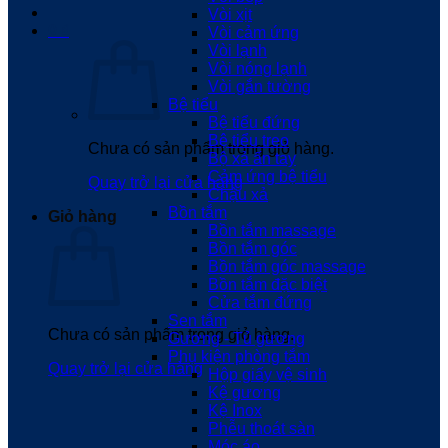
Vòi xịt
0
₫
Vòi cảm ứng
Vòi lạnh
Vòi nóng lạnh
Vòi gắn tường
Bệ tiểu
Bệ tiểu đứng
Bệ tiểu treo
Chưa có sản phẩm trong giỏ hàng.
Bộ xả ấn tay
Cảm ứng bệ tiểu
Quay trở lại cửa hàng
Chậu xả
Bồn tắm
Giỏ hàng
Bồn tắm massage
Bồn tắm góc
Bồn tắm góc massage
Bồn tắm đặc biệt
Cửa tắm đứng
Sen tắm
Chưa có sản phẩm trong giỏ hàng.
Gương - Tủ gương
Phụ kiện phòng tắm
Quay trở lại cửa hàng
Hộp giấy vệ sinh
Kệ gương
Kệ Inox
Phễu thoát sàn
Móc áo