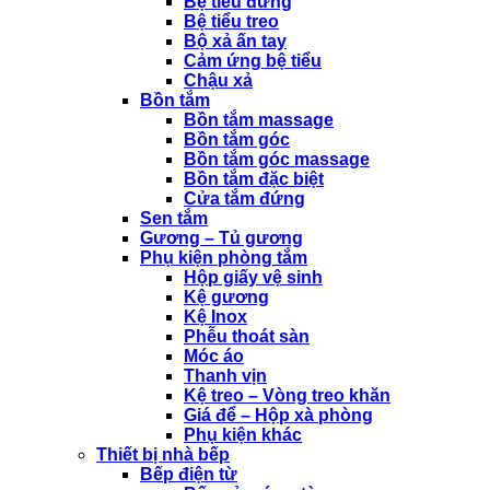
Bệ tiểu đứng
Bệ tiểu treo
Bộ xả ấn tay
Cảm ứng bệ tiểu
Chậu xả
Bồn tắm
Bồn tắm massage
Bồn tắm góc
Bồn tắm góc massage
Bồn tắm đặc biệt
Cửa tắm đứng
Sen tắm
Gương – Tủ gương
Phụ kiện phòng tắm
Hộp giấy vệ sinh
Kệ gương
Kệ Inox
Phễu thoát sàn
Móc áo
Thanh vịn
Kệ treo – Vòng treo khăn
Giá để – Hộp xà phòng
Phụ kiện khác
Thiết bị nhà bếp
Bếp điện từ