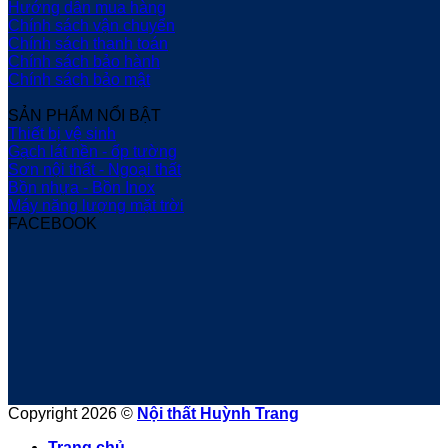
Hướng dẫn mua hàng
Chính sách vận chuyển
Chính sách thanh toán
Chính sách bảo hành
Chính sách bảo mật
SẢN PHẨM NỔI BẬT
Thiết bị vệ sinh
Gạch lát nền - ốp tường
Sơn nội thất - Ngoại thất
Bồn nhựa - Bồn Inox
Máy năng lượng mặt trời
FACEBOOK
Copyright 2026 ©
Nội thất Huỳnh Trang
Trang chủ