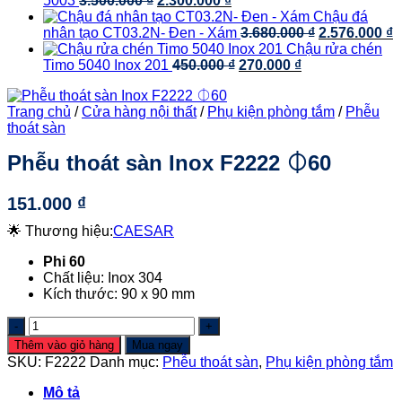
5003
3.500.000
₫
2.300.000
₫
gốc
3.100.000 ₫
hiện
Chậu đá
là:
đến
tại
Giá
G
nhân tạo CT03.2N- Đen - Xám
3.680.000
₫
2.576.000
₫
3.500.000 ₫.
5.200.000 ₫
là:
gốc
h
Chậu rửa chén
2.300.000 ₫.
Giá
Giá
là:
t
Timo 5040 Inox 201
450.000
₫
270.000
₫
gốc
hiện
3.680.000 ₫.
l
là:
tại
2
Trang chủ
/
Cửa hàng nội thất
/
Phụ kiện phòng tắm
/
Phễu
450.000 ₫.
là:
thoát sàn
270.000 ₫.
Phễu thoát sàn Inox F2222 ⏀60
151.000
₫
🌟 Thương hiệu:
CAESAR
Phi 60
Chất liệu: Inox 304
Kích thước: 90 x 90 mm
Phễu
thoát
Thêm vào giỏ hàng
Mua ngay
sàn
SKU:
F2222
Danh mục:
Phễu thoát sàn
,
Phụ kiện phòng tắm
Inox
F2222
Mô tả