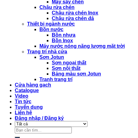
Máy sấy chén
Chậu rửa chén
Chậu rửa chén Inox
Chậu rửa chén đá
Thiết bị ngành nước
Bồn nước
Bồn nhựa
Bồn Inox
Máy nước nóng năng lượng mặt trời
Trang trí nhà cửa
Sơn Jotun
Sơn ngoại thất
Sơn nội thất
Bảng màu sơn Jotun
Tranh trang trí
Cửa hàng gạch
Catalogue
Video
Tin tức
Tuyển dụng
Liên hệ
Đăng nhập / Đăng ký
Tìm
kiếm: