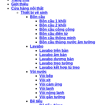
Giới thiệu
Cửa hàng nội thất
Thiết bị vệ sinh
Bồn cầu
Bồn cầu 1 khối
Bồn cầu 2 khối
Bồn cầu công cộng
Bồn cầu điện tử
Bồn cầu thông minh
Bồn cầu thùng nước âm tường
Lavabo
Lavabo trên bàn
Lavabo âm bàn
Lavabo dương bàn
Lavabo treo tường
Lavabo kết hợp tủ treo
Vòi nước
Vòi bếp
Vòi xịt
Vòi cảm ứng
Vòi lạnh
Vòi nóng lạnh
Vòi gắn tường
Bệ tiểu