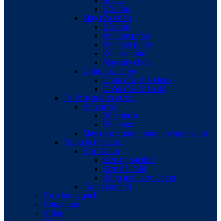
Âm tủ
Độc lập
Máy rửa chén
Độc lập
Âm bán phần
Âm toàn phần
Kết hợp bồn
Máy sấy chén
Chậu rửa chén
Chậu rửa chén Inox
Chậu rửa chén đá
Thiết bị ngành nước
Bồn nước
Bồn nhựa
Bồn Inox
Máy nước nóng năng lượng mặt trời
Trang trí nhà cửa
Sơn Jotun
Sơn ngoại thất
Sơn nội thất
Bảng màu sơn Jotun
Tranh trang trí
Cửa hàng gạch
Catalogue
Video