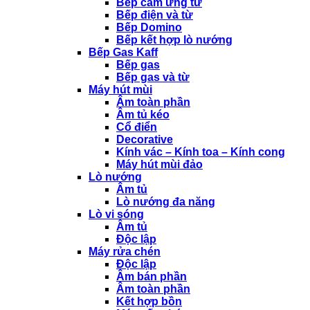
Bếp cảm ứng từ
Bếp điện và từ
Bếp Domino
Bếp kết hợp lò nướng
Bếp Gas Kaff
Bếp gas
Bếp gas và từ
Máy hút mùi
Âm toàn phần
Âm tủ kéo
Cổ điển
Decorative
Kính vác – Kính toa – Kính cong
Máy hút mùi đảo
Lò nướng
Âm tủ
Lò nướng đa năng
Lò vi sóng
Âm tủ
Độc lập
Máy rửa chén
Độc lập
Âm bán phần
Âm toàn phần
Kết hợp bồn