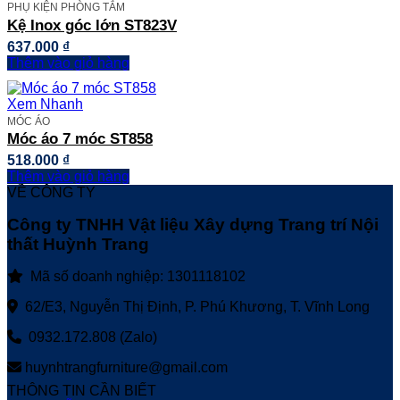
PHỤ KIỆN PHÒNG TẮM
Kệ Inox góc lớn ST823V
637.000
₫
Thêm vào giỏ hàng
Xem Nhanh
MÓC ÁO
Móc áo 7 móc ST858
518.000
₫
Thêm vào giỏ hàng
VỀ CÔNG TY
Công ty TNHH Vật liệu Xây dựng Trang trí Nội
thất Huỳnh Trang
Mã số doanh nghiệp: 1301118102
62/E3, Nguyễn Thị Định, P. Phú Khương, T. Vĩnh Long
0932.172.808 (Zalo)
huynhtrangfurniture@gmail.com
THÔNG TIN CẦN BIẾT